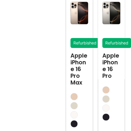
Refurbished
Refurbished
Apple
Apple
iPhon
iPhon
e 16
e 16
Pro
Pro
Max