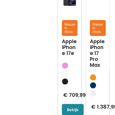
Nieuw
Nieuw
in
in
doos
doos
Apple
Apple
iPhon
iPhon
e 17e
e 17
Pro
Max
€
709,99
€
1.387,9
Bekijk