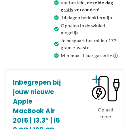
uur besteld,
dezelde dag
i
gratis
verzonden!
v
14 dagen bedenktermijn
e
Ophalen in de winkel
:
mogelijk
Je bespaart het milieu 173
gram e-waste
Minimaal 1 jaar garantie ⓘ
Inbegrepen bij
jouw nieuwe
Apple
MacBook Air
Oplaad
snoer
2015 | 13.3″ | i5