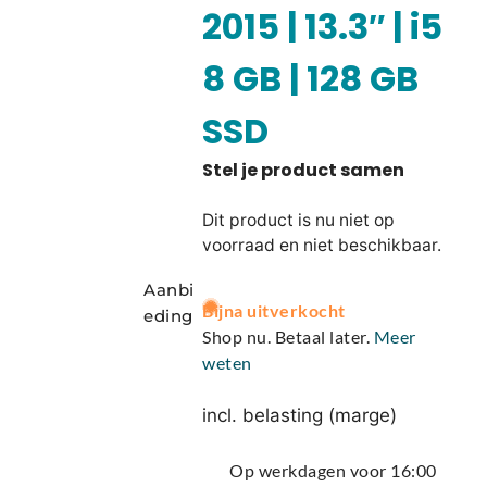
2015 | 13.3″ | i5
8 GB | 128 GB
SSD
Dit product is nu niet op
voorraad en niet beschikbaar.
Aanbi
A
Bijna uitverkocht
eding
l
Shop nu. Betaal later.
Meer
t
weten
e
r
incl. belasting (marge)
n
a
Op werkdagen voor 16:00
t