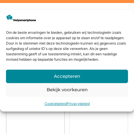
Voor
14 dagen
Fysieke
Webwink
16:00
bedenkte
winkel
el
Om de beste ervaringen te bieden, gebruiken wij technologieën zoals
besteld,
rmijn
keurmerk
cookies om informatie over je apparaat op te slaan en/of te raadplegen.
Door in te stemmen met deze technologieën kunnen wij gegevens zoals
morgen
surfgedrag of unieke ID's op deze site verwerken. Als je geen
in huis*
toestemming geeft of uw toestemming intrekt, kan dit een nadelige
invloed hebben op bepaalde functies en mogelijkheden.
Alternatieven
Accepteren
Bekijk voorkeuren
Cookiebeleid
Privacybeleid