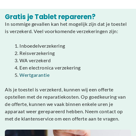
Waterschade, bijvoorbeeld na een val in water
Tablet is traag of loopt vast door
Gratis je Tablet repareren?
softwareproblemen
In sommige gevallen kan het mogelijk zijn dat je toestel
Geluid werkt niet (speaker of microfoon defect)
is verzekerd. Veel voorkomende verzekeringen zijn:
Camera doet het niet of geeft een wazig beeld
WiFi of Bluetooth werkt niet naar behoren
Inboedelverzekering
Reisverzekering
Wat het probleem ook is, wij zorgen voor een snelle
WA verzekerd
diagnose en vakkundige reparatie, vaak al binnen één
Een electronica verzekering
werkdag.
Wertgarantie
Merken tablets die
Als je toestel is verzekerd, kunnen wij een offerte
opstellen met de reparatiekosten. Op goedkeuring van
wij repareren
de offerte, kunnen we vaak binnen enkele uren je
apparaat weer gerepareerd hebben. Neem contact op
met de klantenservice om een offerte aan te vragen.
Wij repareren tablets van vrijwel alle bekende merken.
Of je nu een populaire iPad hebt of een minder bekend
model, wij hebben de juiste kennis en onderdelen in