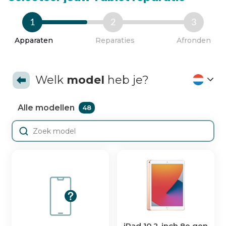
1
2
3
Apparaten
Reparaties
Afronden
Welk
model
heb je?
Alle modellen
48
iPad 10,2-inch 8e gen