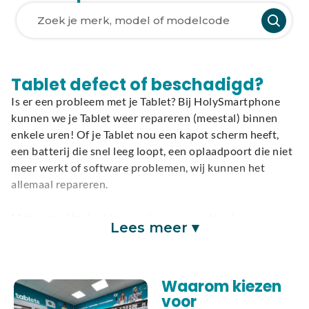
Laden van modellen..
Tablet defect of beschadigd?
Is er een probleem met je Tablet? Bij HolySmartphone
kunnen we je Tablet weer repareren (meestal) binnen
enkele uren! Of je Tablet nou een kapot scherm heeft,
een batterij die snel leeg loopt, een oplaadpoort die niet
meer werkt of software problemen, wij kunnen het
allemaal repareren.
Met onze uitgebreide ervaring en expertise kunnen we
Lees meer ▾
alle reparaties snel en vakkundig uitvoeren waaronder
ook moederbord reparaties. Je Tablet kun je inleveren
voor reparatie bij ons in de winkel in Krommenie of
Waarom kiezen
opsturen via de post.
voor