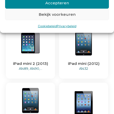
Accepteren
iPad mini 3 (2014)
iPad Air 2 (2014)
A1599, A1600
A1474, A1475,...
Bekijk voorkeuren
Cookiebeleid
Privacybeleid
iPad mini 2 (2013)
iPad mini (2012)
A1489, A1490,...
A1432