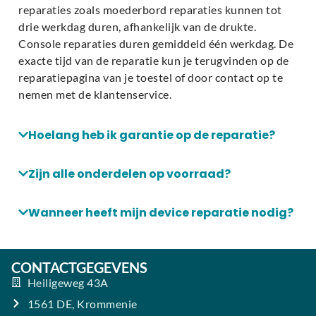
reparaties zoals moederbord reparaties kunnen tot
Profiteer van garantie op alle vervangen
drie werkdag duren, afhankelijk van de drukte.
onderdelen
Console reparaties duren gemiddeld één werkdag. De
exacte tijd van de reparatie kun je terugvinden op de
Laat jouw tablet repareren door echte specialisten. Wij
reparatiepagina van je toestel of door contact op te
zorgen dat je snel weer zorgeloos kunt werken, streamen
nemen met de klantenservice.
en surfen!
Hoelang heb ik garantie op de reparatie?
Zijn alle onderdelen op voorraad?
Wanneer heeft mijn device reparatie nodig?
CONTACTGEGEVENS
Heiligeweg 43A
1561 DE, Krommenie