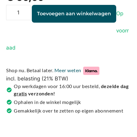
Op
Toevoegen aan winkelwagen
voorr
A
aad
l
t
e
Shop nu. Betaal later.
Meer weten
r
incl. belasting (21% BTW)
n
Op werkdagen voor 16:00 uur besteld,
dezelde dag
a
gratis
verzonden!
t
Ophalen in de winkel mogelijk
i
Gemakkelijk over te zetten op eigen abonnement
v
e
: