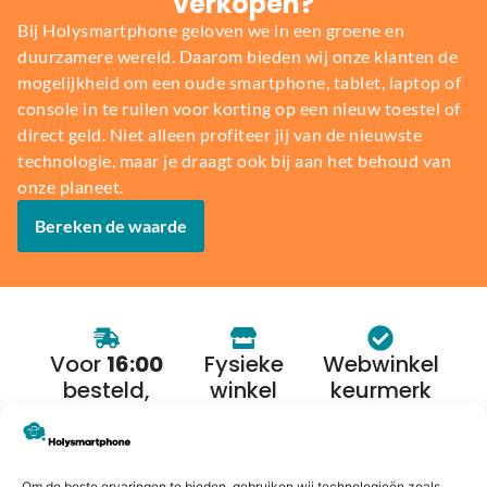
verkopen?
Bij Holysmartphone geloven we in een groene en
duurzamere wereld. Daarom bieden wij onze klanten de
mogelijkheid om een oude smartphone, tablet, laptop of
console in te ruilen voor korting op een nieuw toestel of
direct geld. Niet alleen profiteer jij van de nieuwste
technologie, maar je draagt ook bij aan het behoud van
onze planeet.
Bereken de waarde
Voor
16:00
Fysieke
Webwinkel
besteld,
winkel
keurmerk
morgen in
huis*
Om de beste ervaringen te bieden, gebruiken wij technologieën zoals