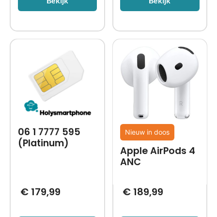
Bekijk
Bekijk
06 1 7777 595
Nieuw in doos
(Platinum)
Apple AirPods 4
ANC
€
179,99
€
189,99