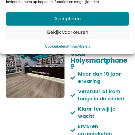
invloed hebben op bepaalde functies en mogelijkheden.
Holysmartphone is jouw specialist voor professionele
waterschade reparatie.
Accepteren
Bekijk voorkeuren
Waarom kiezen
Cookiebeleid
Privacybeleid
voor
Holysmartphone
?
Meer dan 10 jaar
ervaring
Verstuur of kom
langs in de winkel
Klaar terwijl je
wacht
Ervaren
sprecialisten