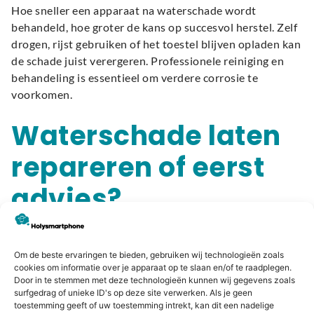
Hoe sneller een apparaat na waterschade wordt
behandeld, hoe groter de kans op succesvol herstel. Zelf
drogen, rijst gebruiken of het toestel blijven opladen kan
de schade juist verergeren. Professionele reiniging en
behandeling is essentieel om verdere corrosie te
voorkomen.
Waterschade laten
repareren of eerst
advies?
Twijfel je of waterschade reparatie nog zinvol is? Neem
gerust
contact op
of kom langs in onze winkel. Wij
Om de beste ervaringen te bieden, gebruiken wij technologieën zoals
cookies om informatie over je apparaat op te slaan en/of te raadplegen.
bekijken je apparaat zorgvuldig en geven een eerlijk
Door in te stemmen met deze technologieën kunnen wij gegevens zoals
advies over de beste vervolgstap.
surfgedrag of unieke ID's op deze site verwerken. Als je geen
toestemming geeft of uw toestemming intrekt, kan dit een nadelige