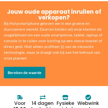
Jouw oude apparaat inruilen of
verkopen?
Bij Holysmartphone geloven we in een groene en
duurzamere wereld. Daarom bieden wij onze klanten de
mogelijkheid om een oude smartphone, tablet, laptop of
console in te ruilen voor korting op een nieuw toestel of
direct geld. Niet alleen profiteer jij van de nieuwste
technologie, maar je draagt ook bij aan het behoud van
onze planeet.
Bereken de waarde
Voor
14 dagen
Fysieke
Webwink