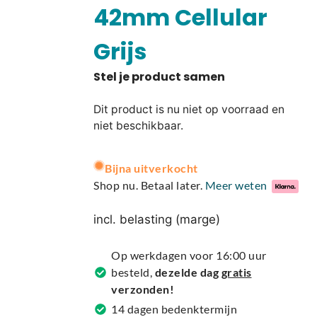
42mm Cellular
Grijs
Dit product is nu niet op voorraad en
niet beschikbaar.
A
Bijna uitverkocht
l
Shop nu. Betaal later.
Meer weten
t
e
incl. belasting (marge)
r
n
Op werkdagen voor 16:00 uur
a
besteld,
dezelde dag
gratis
t
verzonden!
i
14 dagen bedenktermijn