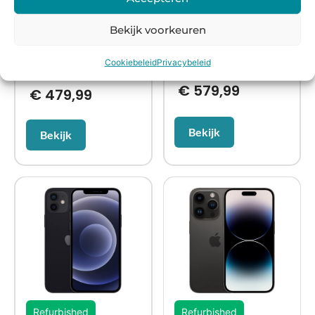
Titanium 46mm
Cellular Natural
Bekijk voorkeuren
Cookiebeleid
Privacybeleid
€
579,99
€
479,99
Bekijk
Bekijk
Refurbished
Refurbished