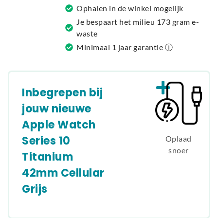
v
Ophalen in de winkel mogelijk
e
Je bespaart het milieu 173 gram e-
:
waste
Minimaal 1 jaar garantie ⓘ
Inbegrepen bij
jouw nieuwe
Apple Watch
Series 10
Oplaad
snoer
Titanium
42mm Cellular
Grijs