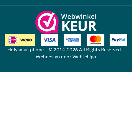
Alternative:
Holysmartphone
– © 2014-2026 All Rights Reserved –
Webdesign door Webtelligo