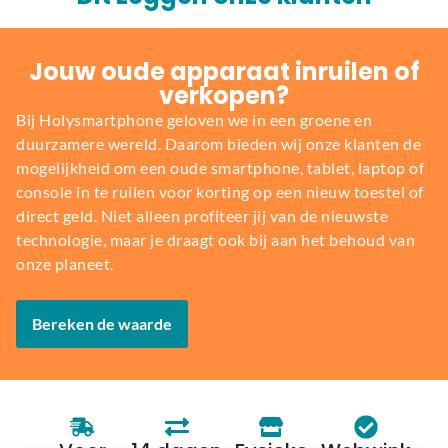
Jouw oude apparaat inruilen of
verkopen?
Bij Holysmartphone geloven we in een groene en
duurzamere wereld. Daarom bieden wij onze klanten de
mogelijkheid om een oude smartphone, tablet, laptop of
console in te ruilen voor korting op een nieuw toestel of
direct geld. Niet alleen profiteer jij van de nieuwste
technologie, maar je draagt ook bij aan het behoud van
onze planeet.
Bereken de waarde