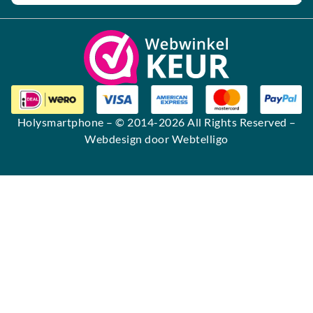
Alternative:
Holysmartphone
– © 2014-2026 All Rights Reserved –
Webdesign door Webtelligo