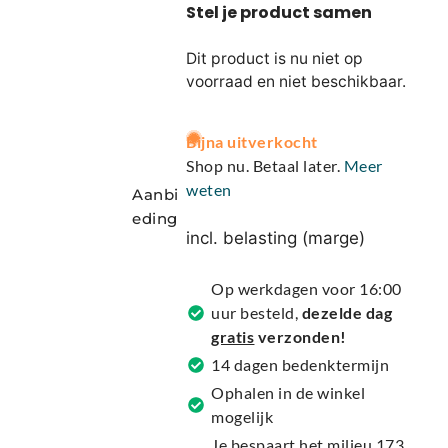
Dit product is nu niet op
voorraad en niet beschikbaar.
A
Bijna uitverkocht
l
Shop nu. Betaal later.
Meer
t
weten
Aanbi
e
eding
r
incl. belasting (marge)
n
a
Op werkdagen voor 16:00
t
uur besteld,
dezelde dag
i
gratis
verzonden!
v
14 dagen bedenktermijn
e
Ophalen in de winkel
:
mogelijk
Je bespaart het milieu 173