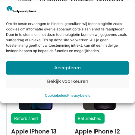
Voor
14 dagen
Fysieke
Webwink
16:00
bedenkte
winkel
el
besteld,
rmijn
keurmerk
morgen
Om de beste ervaringen te bieden, gebruiken wij technologieën zoals
in huis*
cookies om informatie over je apparaat op te slaan en/of te raadplegen.
Door in te stemmen met deze technologieën kunnen wij gegevens zoals
surfgedrag of unieke ID's op deze site verwerken. Als je geen
toestemming geeft of uw toestemming intrekt, kan dit een nadelige
Alternatieven
invloed hebben op bepaalde functies en mogelijkheden.
Accepteren
Bekijk voorkeuren
Cookiebeleid
Privacybeleid
Refurbished
Refurbished
Apple iPhone 13
Apple iPhone 12