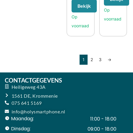
Bekijk
1
2
3
→
CONTACTGEGEVENS
Heiligeweg 43A
1561 DE, Krommenie
075 641 5169
info@holysmartphone.nl
Maandag:
11:00 - 18:00
Dinsdag:
09:00 - 18:00