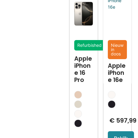
Refurbished
Nieuw
in
doos
Apple
iPhon
Apple
e 16
iPhon
Pro
e 16e
€
597,99
Bekijk