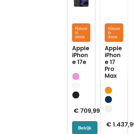
Nieuw
Nieuw
in
in
doos
doos
Apple
Apple
iPhon
iPhon
e 17e
e 17
Pro
Max
€
709,99
€
1.437,9
Bekijk