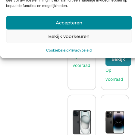
geeft of uw toestemming intrekt, kan dit een nadelige invloed hebben op
bepaalde functies en mogelijkheden.
Accepteren
€
529,99
Bekijk voorkeuren
€
579,99
Bekijk
Cookiebeleid
Privacybeleid
Bekijk