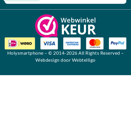
Alternative:
Holysmartphone
– © 2014-2026 All Rights Reserved –
Webdesign door Webtelligo