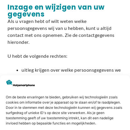
Inzage en wijzigen van uw
gegevens
Als u vragen hebt of wilt weten welke
persoonsgegevens wij van u hebben, kunt u altijd
contact met ons opnemen. Zie de contactgegevens
hieronder.
U hebt de volgende rechten:
uitleg krijgen over welke persoonsgegevens we
hebben en wat we daarmee doen
inzage in de precieze persoonsgegevens die we
hebben
het laten corrigeren van fouten
Om de beste ervaringen te bieden, gebruiken wij technologieën zoals
cookies om informatie over je apparaat op te slaan en/of te raadplegen.
het laten verwijderen van verouderde
Door in te stemmen met deze technologieën kunnen wij gegevens zoals
persoonsgegevens
surfgedrag of unieke ID's op deze site verwerken. Als je geen
intrekken van toestemming
toestemming geeft of uw toestemming intrekt, kan dit een nadelige
invloed hebben op bepaalde functies en mogelijkheden.
bezwaar maken tegen een bepaald gebruik