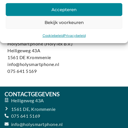
Let op dat u altijd duidelijk aangeeft wie u bent, zodat
Accepteren
we zeker weten dat we geen gegevens van de
Bekijk voorkeuren
verkeerde persoon aanpassen of verwijderen.
Contactgegevens
Cookiebeleid
Privacybeleid
HolySmartphone (HolyTex B.V.)
Heiligeweg 43A
1561 DE Krommenie
info@holysmartphone.nl
075 641 5169
CONTACTGEGEVENS
Heiligeweg 43A
1561 DE, Krommenie
075 641 5169
info@holysmartphone.nl