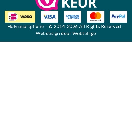
Holysmartphone
– © 2014-2026 All Rights Reserved –
Webdesign door Webtelligo