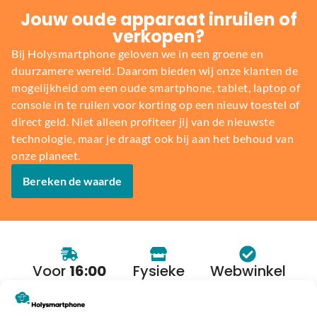
Jouw oude apparaat inruilen of
verkopen?
Bij Holysmartphone geloven we in een groene en
duurzamere wereld. Daarom bieden wij onze klanten de
mogelijkheid om een oude smartphone, tablet, laptop of
console in te ruilen voor korting op een nieuw toestel of
direct geld. Niet alleen profiteer jij van de nieuwste
technologie, maar je draagt ook bij aan het behoud van
onze planeet.
Bereken de waarde
Voor
16:00
Fysieke
Webwinkel
besteld,
winkel
keurmerk
morgen in