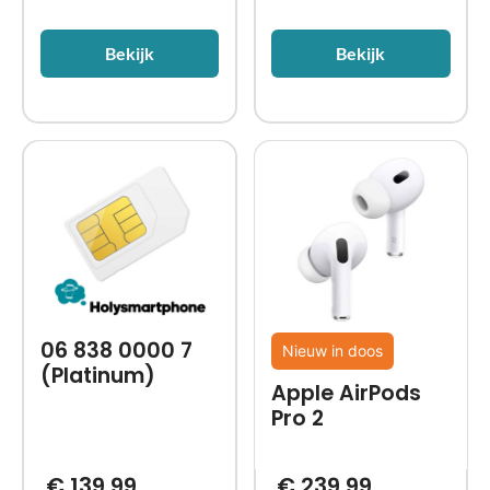
Bekijk
Bekijk
06 838 0000 7
Nieuw in doos
(Platinum)
Apple AirPods
Pro 2
€
139,99
€
239,99