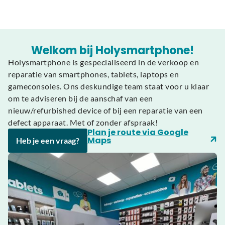
:
Welkom bij Holysmartphone!
Holysmartphone is gespecialiseerd in de verkoop en
reparatie van smartphones, tablets, laptops en
gameconsoles. Ons deskundige team staat voor u klaar
om te adviseren bij de aanschaf van een
nieuw/refurbished device of bij een reparatie van een
defect apparaat. Met of zonder afspraak!
Plan je route via Google
Maps
Heb je een vraag?