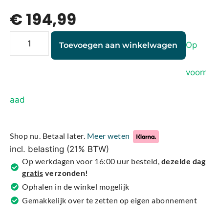
€
194,99
Op
Toevoegen aan winkelwagen
voorr
A
aad
l
t
e
Shop nu. Betaal later.
Meer weten
r
incl. belasting (21% BTW)
n
Op werkdagen voor 16:00 uur besteld,
dezelde dag
a
gratis
verzonden!
t
Ophalen in de winkel mogelijk
i
Gemakkelijk over te zetten op eigen abonnement
v
e