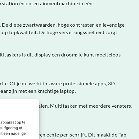
station én entertainmentmachine in één.
. De diepe zwartwaarden, hoge contrasten en levendige
s op topkwaliteit. De hoge verversingssnelheid zorgt
ltitaskers is dit display een droom: je kunt moeiteloos
tie. Of je nu werkt in zware professionele apps, 3D-
aar zijn met een krachtige laptop.
zuinig blijft draaien. Multitasken met meerdere vensters,
 apparaat op te
surfgedrag of
it een nadelige
et alsof je met een echte pen schrijft. Dit maakt de Tab