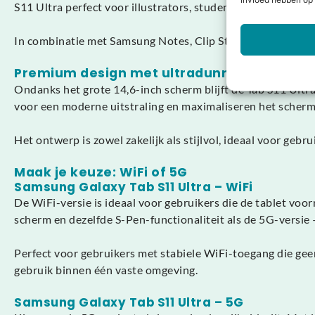
invloed hebben op 
S11 Ultra perfect voor illustrators, studenten, digitale art
In combinatie met Samsung Notes, Clip Studio Paint en ande
Premium design met ultradunne metalen b
Ondanks het grote 14,6-inch scherm blijft de Tab S11 Ultr
voor een moderne uitstraling en maximaliseren het scher
Het ontwerp is zowel zakelijk als stijlvol, ideaal voor gebr
Maak je keuze: WiFi of 5G
Samsung Galaxy Tab S11 Ultra – WiFi
De WiFi-versie is ideaal voor gebruikers die de tablet voo
scherm en dezelfde S-Pen-functionaliteit als de 5G-versie 
Perfect voor gebruikers met stabiele WiFi-toegang die gee
gebruik binnen één vaste omgeving.
Samsung Galaxy Tab S11 Ultra – 5G