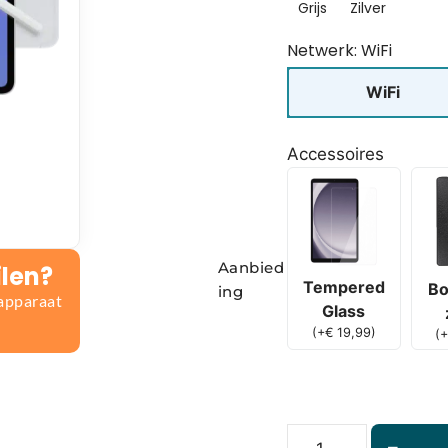
Grijs
Zilver
Netwerk: WiFi
WiFi
Accessoires
Aanbied
ilen?
Tempered
Bo
ing
 apparaat
Glass
(
+
€
19,99
)
(
+