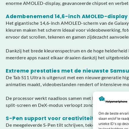
enorme AMOLED-display, geavanceerde chipset en verbeter
Adembenemend 14,6-inch AMOLED-display
Het gigantische 14,6-inch AMOLED-scherm van de Galaxy T
kleuren maken het scherm ideaal voor videobewerking, fotog
ervoor dat scrollen, tekenen en gamen zijdezacht aanvoele
Dankzij het brede kleurenspectrum en de hoge helderheid bli
meerdere apps naast elkaar draaien dankzij het uitgebrei
Extreme prestaties met de nieuwste Sams
De Tab S11 Ultra is uitgerust met een nieuwe generatie hig
animaties maakt, videobestanden rendert of intensieve mobi
De processor werkt naadloos samen met het geoptimaliseerd
split-screen en DeX-modus verloopt zonder enige vertragi
Om de beste ervari
S-Pen support voor creativiteit en productiv
slaan en/of te raa
unieke ID's op dez
De meegeleverde S-Pen tilt schrijven, tekenen en navigeren