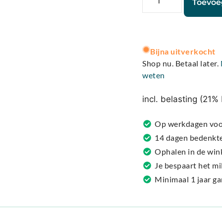
Toevoe
A
l
Bijna uitverkocht
t
Shop nu. Betaal later.
e
weten
r
n
incl. belasting (21
a
t
Op werkdagen voor
i
14 dagen bedenkt
v
Ophalen in de win
e
Je bespaart het m
:
Minimaal 1 jaar g