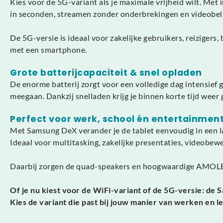
Kies voor de 5G-variant als je maximale vrijheid wilt. Me
in seconden, streamen zonder onderbrekingen en videobelle
De 5G-versie is ideaal voor zakelijke gebruikers, reizigers
met een smartphone.
Grote batterijcapaciteit & snel opladen
De enorme batterij zorgt voor een volledige dag intensief g
meegaan. Dankzij snelladen krijg je binnen korte tijd weer
Perfect voor werk, school én entertainmen
Met Samsung DeX verander je de tablet eenvoudig in een l
Ideaal voor multitasking, zakelijke presentaties, videobew
Daarbij zorgen de quad-speakers en hoogwaardige AMOLED 
Of je nu kiest voor de WiFi-variant of de 5G-versie: d
Kies de variant die past bij jouw manier van werken en 