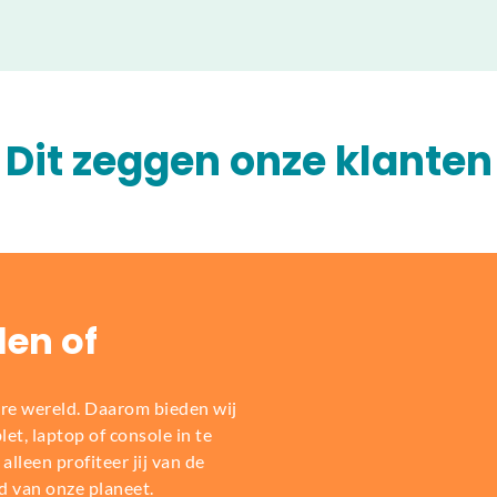
Dit zeggen onze klanten
len of
re wereld. Daarom bieden wij
t, laptop of console in te
alleen profiteer jij van de
d van onze planeet.