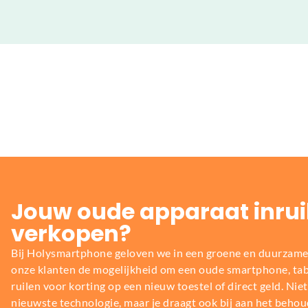
Jouw oude apparaat inrui
verkopen?
Bij Holysmartphone geloven we in een groene en duurzame
onze klanten de mogelijkheid om een oude smartphone, table
ruilen voor korting op een nieuw toestel of direct geld. Niet 
nieuwste technologie, maar je draagt ook bij aan het behou