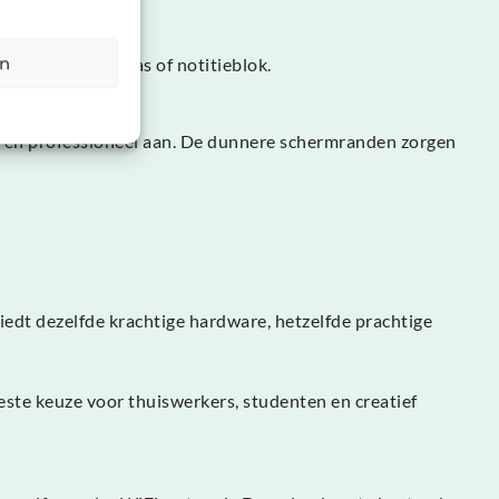
deringen.
en
ig digitaal canvas of notitieblok.
uxe en professioneel aan. De dunnere schermranden zorgen
biedt dezelfde krachtige hardware, hetzelfde prachtige
este keuze voor thuiswerkers, studenten en creatief