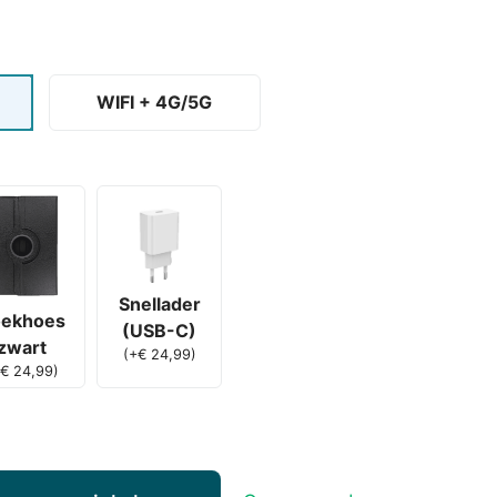
WIFI + 4G/5G
Snellader
ekhoes
(USB-C)
zwart
(
+
€
24,99
)
€
24,99
)