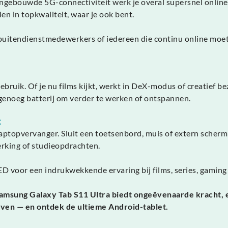
t ingebouwde 5G-connectiviteit werk je overal supersnel onli
n in topkwaliteit, waar je ook bent.
, buitendienstmedewerkers of iedereen die continu online moet 
ebruik. Of je nu films kijkt, werkt in DeX-modus of creatief b
 genoeg batterij om verder te werken of ontspannen.
t
aptopvervanger. Sluit een toetsenbord, muis of extern scher
erking of studieopdrachten.
voor een indrukwekkende ervaring bij films, series, gaming
e Samsung Galaxy Tab S11 Ultra biedt ongeëvenaarde kracht,
leven — en ontdek de ultieme Android-tablet.