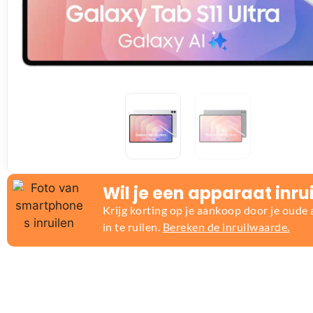
Wil je een apparaat inru
Krijg korting op je aankoop door je oude
in te ruilen.
Bereken de inruilwaarde.