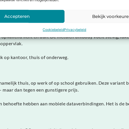
bepaalde functies en mogelijkheden.
iesten en zakelijke gebruikers die notities maken tijdens verga
Accepteren
Bekijk voorkeur
re professionele apps kun je de tablet gebruiken als volwaard
ehuizing
Cookiebeleid
Privacybeleid
a opvallend licht en dun. De metalen unibody voelt stevig, l
moppervlak.
uik op kantoor, thuis of onderweg.
rnamelijk thuis, op werk of op school gebruiken. Deze variant 
– maar dan tegen een gunstigere prijs.
n behoefte hebben aan mobiele dataverbindingen. Het is de b