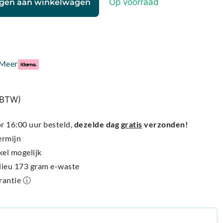
Op voorraad
gen aan winkelwagen
Meer
% BTW)
 16:00 uur besteld,
dezelde dag
gratis
verzonden!
ermijn
kel mogelijk
ilieu 173 gram e-waste
arantie ⓘ