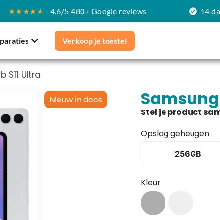
★★★★
★
4.6/5 480+ Google reviews
14 d
paraties
Verkoop je toestel
 S11 Ultra
Samsung G
Nieuw in doos
Opslag geheugen
256GB
Kleur