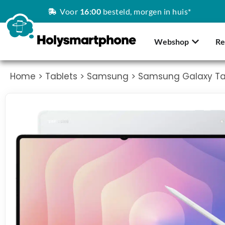
Voor
16:00
besteld, morgen in huis*
Webshop
Re
Home
>
Tablets
>
Samsung
> Samsung Galaxy Tab