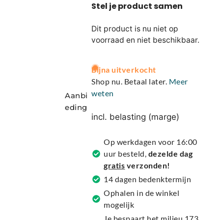
Dit product is nu niet op
voorraad en niet beschikbaar.
A
Bijna uitverkocht
l
Shop nu. Betaal later.
Meer
t
weten
Aanbi
e
eding
r
incl. belasting (marge)
n
a
Op werkdagen voor 16:00
t
uur besteld,
dezelde dag
i
gratis
verzonden!
v
14 dagen bedenktermijn
e
Ophalen in de winkel
:
mogelijk
Je bespaart het milieu 173