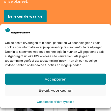
onze planeet.
Bereken de waarde
Om de beste ervaringen te bieden, gebruiken wij technologieën zoals
Voor
14 dagen
Fysieke
Webwink
cookies om informatie over je apparaat op te slaan en/of te raadplegen.
Door in te stemmen met deze technologieën kunnen wij gegevens zoals
16:00
bedenkte
winkel
el
surfgedrag of unieke ID's op deze site verwerken. Als je geen
besteld,
rmijn
keurmerk
toestemming geeft of uw toestemming intrekt, kan dit een nadelige
morgen
invloed hebben op bepaalde functies en mogelijkheden.
in huis*
Accepteren
Alternatieven
Bekijk voorkeuren
Cookiebeleid
Privacybeleid