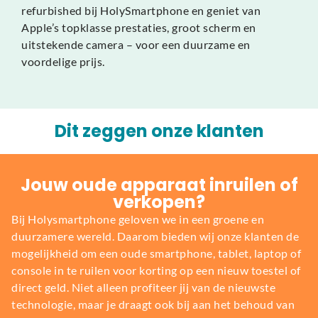
refurbished bij HolySmartphone en geniet van
Apple’s topklasse prestaties, groot scherm en
uitstekende camera – voor een duurzame en
voordelige prijs.
Dit zeggen onze klanten
Jouw oude apparaat inruilen of
verkopen?
Bij Holysmartphone geloven we in een groene en
duurzamere wereld. Daarom bieden wij onze klanten de
mogelijkheid om een oude smartphone, tablet, laptop of
console in te ruilen voor korting op een nieuw toestel of
direct geld. Niet alleen profiteer jij van de nieuwste
technologie, maar je draagt ook bij aan het behoud van