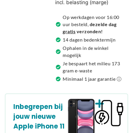
incl. belasting (marge)
n
a
Op werkdagen voor 16:00
t
uur besteld,
dezelde dag
i
gratis
verzonden!
v
14 dagen bedenktermijn
e
Ophalen in de winkel
:
mogelijk
Je bespaart het milieu 173
gram e-waste
Minimaal 1 jaar garantie ⓘ
Inbegrepen bij
jouw nieuwe
Apple iPhone 11