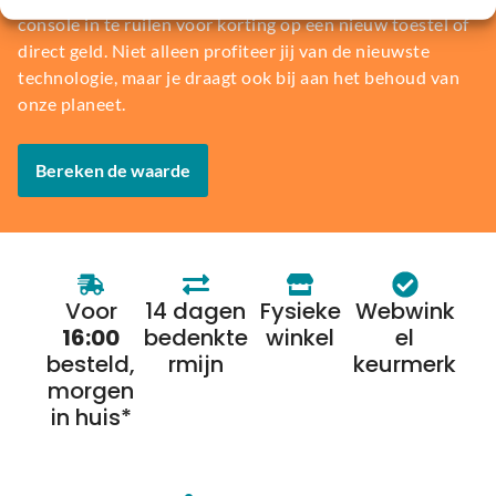
console in te ruilen voor korting op een nieuw toestel of
direct geld. Niet alleen profiteer jij van de nieuwste
technologie, maar je draagt ook bij aan het behoud van
onze planeet.
Bereken de waarde
Voor
14 dagen
Fysieke
Webwink
16:00
bedenkte
winkel
el
besteld,
rmijn
keurmerk
morgen
in huis*