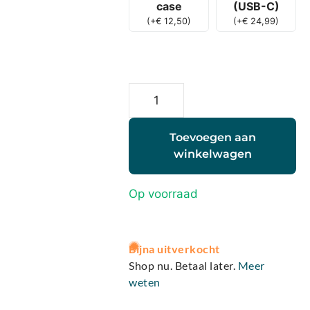
case
(USB-C)
(
+
€
12,50
)
(
+
€
24,99
)
Toevoegen aan
winkelwagen
Op voorraad
A
Bijna uitverkocht
l
Shop nu. Betaal later.
Meer
t
weten
e
r