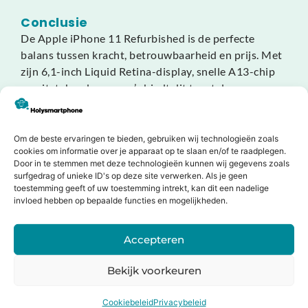
Conclusie
De Apple iPhone 11 Refurbished is de perfecte
balans tussen kracht, betrouwbaarheid en prijs. Met
zijn 6,1-inch Liquid Retina-display, snelle A13-chip
en uitstekende camera’s biedt dit toestel een
premium ervaring die nog jarenlang meegaat. Slim,
duurzaam en volledig Apple-waardig.
Om de beste ervaringen te bieden, gebruiken wij technologieën zoals
cookies om informatie over je apparaat op te slaan en/of te raadplegen.
Door in te stemmen met deze technologieën kunnen wij gegevens zoals
surfgedrag of unieke ID's op deze site verwerken. Als je geen
Dit zeggen onze klanten
toestemming geeft of uw toestemming intrekt, kan dit een nadelige
invloed hebben op bepaalde functies en mogelijkheden.
Jouw oude apparaat inruilen of
Accepteren
verkopen?
Bekijk voorkeuren
Bij Holysmartphone geloven we in een groene en
duurzamere wereld. Daarom bieden wij onze klanten de
Cookiebeleid
Privacybeleid
mogelijkheid om een oude smartphone, tablet, laptop of