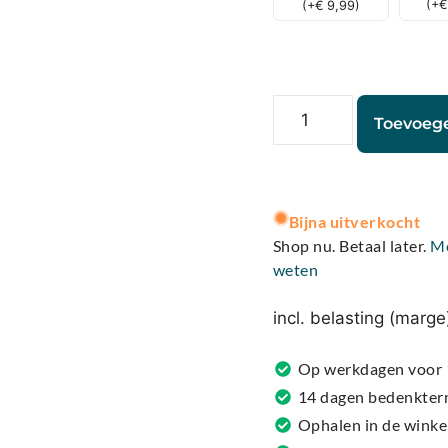
(
+
€
(
+
€
9,99
)
Toevoeg
A
l
Bijna uitverkocht
t
Shop nu. Betaal later.
M
e
weten
r
n
incl. belasting (marge
a
t
Op werkdagen voor 1
i
14 dagen bedenkter
v
Ophalen in de winke
e