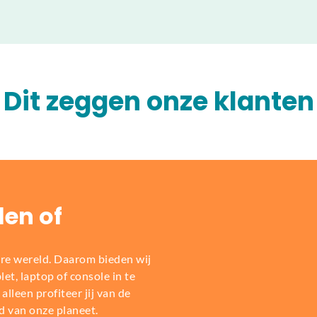
Dit zeggen onze klanten
len of
re wereld. Daarom bieden wij
t, laptop of console in te
alleen profiteer jij van de
d van onze planeet.