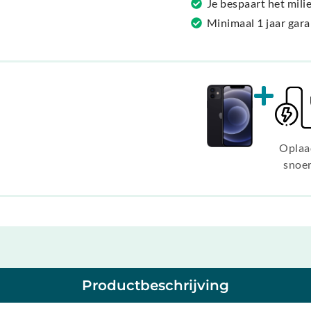
Je bespaart het mil
:
Minimaal 1 jaar gar
Oplaa
snoe
Productbeschrijving