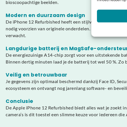
invloed hebben op 
bioscoopachtige beelden.
Modern en duurzaam design
De iPhone 12 Refurbished heeft een stijlvol aluminium fra
nodig voorzien van originele onderdelen. De IP68-certificer
verwacht.
Langdurige batterij en MagSafe-ondersteu
De energiezuinige A14-chip zorgt voor een uitstekende ba
Binnen dertig minuten laad je de batterij tot wel 50 %. Zo b
Veilig en betrouwbaar
Je gegevens zijn optimaal beschermd dankzij Face ID, Secu
ecosysteem en ontvangt nog jarenlang software- en beveilig
Conclusie
De Apple iPhone 12 Refurbished biedt alles wat je zoekt 
camera’s is dit toestel een slimme keuze voor iedereen di