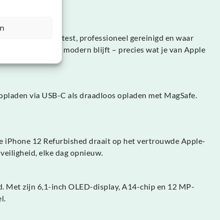
en
rdt zorgvuldig getest, professioneel gereinigd en waar
gn licht, sterk en modern blijft – precies wat je van Apple
 opladen via USB-C als draadloos opladen met MagSafe.
De iPhone 12 Refurbished draait op het vertrouwde Apple-
veiligheid, elke dag opnieuw.
d. Met zijn 6,1-inch OLED-display, A14-chip en 12 MP-
l.