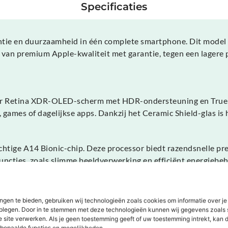
Specificaties
tie en duurzaamheid in één complete smartphone. Dit model is
e van premium Apple-kwaliteit met garantie, tegen een lagere 
er Retina XDR-OLED-scherm met HDR-ondersteuning en True T
, games of dagelijkse apps. Dankzij het Ceramic Shield-glas is
ige A14 Bionic-chip. Deze processor biedt razendsnelle prest
ncties, zoals slimme beeldverwerking en efficiënt energiebehe
ngen te bieden, gebruiken wij technologieën zoals cookies om informatie over je
ak je met de iPhone 12 Refurbished altijd haarscherpe en le
dplegen. Door in te stemmen met deze technologieën kunnen wij gegevens zoals 
detail, zelfs bij weinig licht. Video’s leg je vast in 4K HDR
e site verwerken. Als je geen toestemming geeft of uw toestemming intrekt, kan d