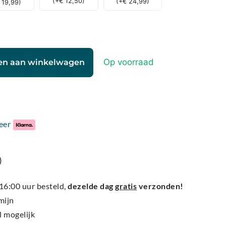
(
+
€
12,50
)
(
+
€
24,99
)
19,99
)
Op voorraad
en aan winkelwagen
eer
)
6:00 uur besteld,
dezelde dag
gratis
verzonden!
mijn
l mogelijk