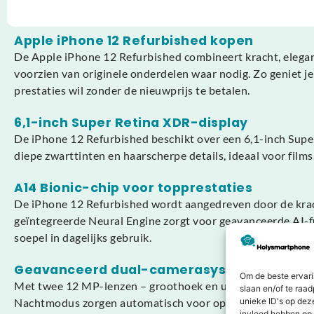
Apple iPhone 12 Refurbished kopen
De Apple iPhone 12 Refurbished combineert kracht, elegan
voorzien van originele onderdelen waar nodig. Zo geniet j
prestaties wil zonder de nieuwprijs te betalen.
6,1-inch Super Retina XDR-display
De iPhone 12 Refurbished beschikt over een 6,1-inch Sup
diepe zwarttinten en haarscherpe details, ideaal voor films
A14 Bionic-chip voor topprestaties
De iPhone 12 Refurbished wordt aangedreven door de kracht
geïntegreerde Neural Engine zorgt voor geavanceerde AI-fu
soepel in dagelijks gebruik.
Geavanceerd dual-camerasysteem
Om de beste ervari
Met twee 12 MP-lenzen – groothoek en ultragroothoek – ma
slaan en/of te raa
Nachtmodus zorgen automatisch voor optimale belichting en 
unieke ID's op dez