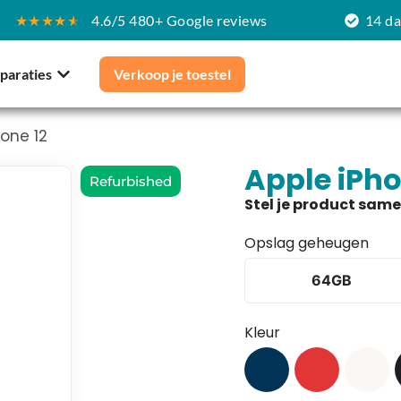
★★★★
★
4.6/5 480+ Google reviews
14 d
paraties
Verkoop je toestel
hone 12
Apple iPho
Refurbished
Opslag geheugen
64GB
Kleur