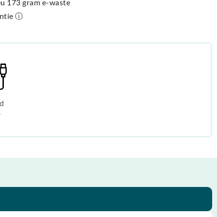
ieu 173 gram e-waste
antie ⓘ
d
r