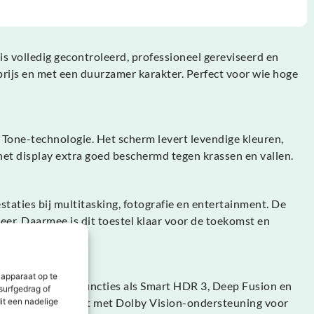
 volledig gecontroleerd, professioneel gereviseerd en
prijs en met een duurzamer karakter. Perfect voor wie hoge
one-technologie. Het scherm levert levendige kleuren,
 het display extra goed beschermd tegen krassen en vallen.
aties bij multitasking, fotografie en entertainment. De
er. Daarmee is dit toestel klaar voor de toekomst en
 apparaat op te
vendige foto’s. Functies als Smart HDR 3, Deep Fusion en
surfgedrag of
-kwaliteit, compleet met Dolby Vision-ondersteuning voor
it een nadelige