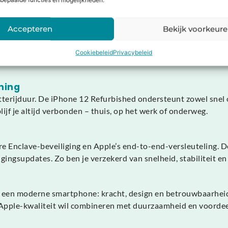
bepaalde functies en mogelijkheden.
Accepteren
Bekijk voorkeur
me en een glazen achterkant met vlakke randen. Elk toestel wo
ing garandeert weerstand tegen water en stof, terwijl het desi
Cookiebeleid
Privacybeleid
ning
tterijduur. De iPhone 12 Refurbished ondersteunt zowel snel
lijf je altijd verbonden – thuis, op het werk of onderweg.
re Enclave-beveiliging en Apple’s end-to-end-versleuteling. 
ingsupdates. Zo ben je verzekerd van snelheid, stabiliteit en 
in een moderne smartphone: kracht, design en betrouwbaarhei
e Apple-kwaliteit wil combineren met duurzaamheid en voordee