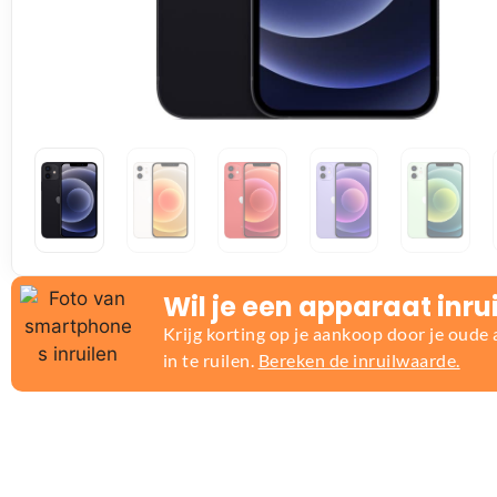
Wil je een apparaat inru
Krijg korting op je aankoop door je oude
in te ruilen.
Bereken de inruilwaarde.