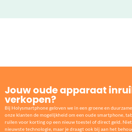
Jouw oude apparaat inrui
verkopen?
Bij Holysmartphone geloven we in een groene en duurzame
onze klanten de mogelijkheid om een oude smartphone, table
ruilen voor korting op een nieuw toestel of direct geld. Niet 
nieuwste technologie, maar je draagt ook bij aan het behou