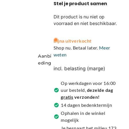
Dit product is nu niet op
voorraad en niet beschikbaar.
A
Bijna uitverkocht
l
Shop nu. Betaal later.
Meer
t
weten
Aanbi
e
eding
r
incl. belasting (marge)
n
a
Op werkdagen voor 16:00
t
uur besteld,
dezelde dag
i
gratis
verzonden!
v
14 dagen bedenktermijn
e
Ophalen in de winkel
:
mogelijk
Je bespaart het milieu 173