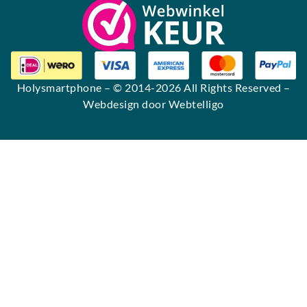
Holysmartphone
– © 2014-2026 All Rights Reserved –
Webdesign door Webtelligo