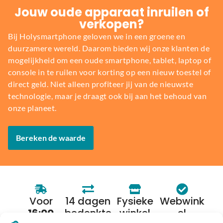
Jouw oude apparaat inruilen of
verkopen?
Bij Holysmartphone geloven we in een groene en
duurzamere wereld. Daarom bieden wij onze klanten de
mogelijkheid om een oude smartphone, tablet, laptop of
console in te ruilen voor korting op een nieuw toestel of
direct geld. Niet alleen profiteer jij van de nieuwste
technologie, maar je draagt ook bij aan het behoud van
onze planeet.
Bereken de waarde
Voor
14 dagen
Fysieke
Webwink
16:00
bedenkte
winkel
el