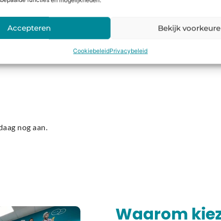
bepaalde functies en mogelijkheden.
nkel in Krommenie.
ig en geven een vrijblijvend bod.
Accepteren
Bekijk voorkeur
slag en ontvang je jouw drone vliegend terug.
Cookiebeleid
Privacybeleid
erland
voor jouw
Mavic
,
Mini
,
Phantom
of
DJI Spark
? Wij los
daag nog aan.
Waarom kiez