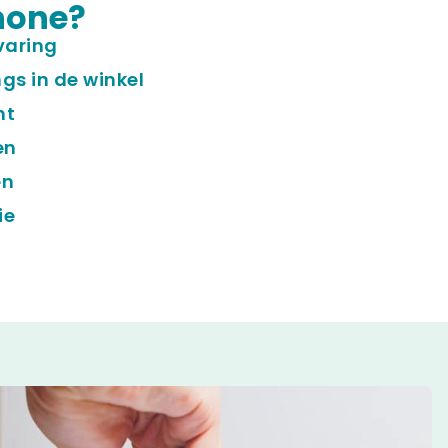
hone?
varing
gs in de winkel
ht
en
en
ie