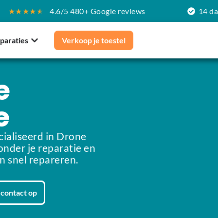
★★★★
★
4.6/5 480+ Google reviews
14 d
paraties
Verkoop je toestel
e
e
ialiseerd in Drone
onder je reparatie en
n snel repareren.
contact op