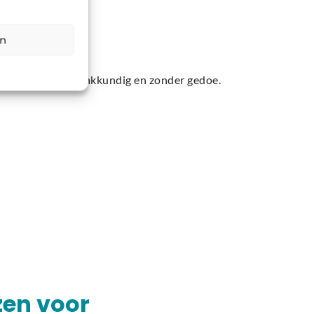
en
sen het op, snel, vakkundig en zonder gedoe.
en voor