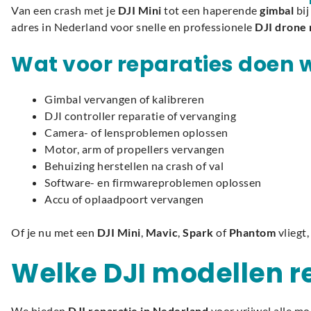
Van een crash met je
DJI Mini
tot een haperende
gimbal
bij
adres in Nederland voor snelle en professionele
DJI drone 
Wat voor reparaties doen w
Gimbal vervangen of kalibreren
DJI controller reparatie of vervanging
Camera- of lensproblemen oplossen
Motor, arm of propellers vervangen
Behuizing herstellen na crash of val
Software- en firmwareproblemen oplossen
Accu of oplaadpoort vervangen
Of je nu met een
DJI Mini
,
Mavic
,
Spark
of
Phantom
vliegt,
Welke DJI modellen r
We bieden
DJI reparatie in Nederland
voor vrijwel alle mo