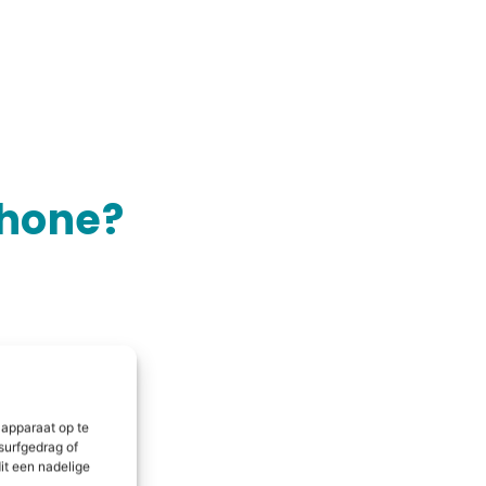
phone?
 apparaat op te
surfgedrag of
it een nadelige