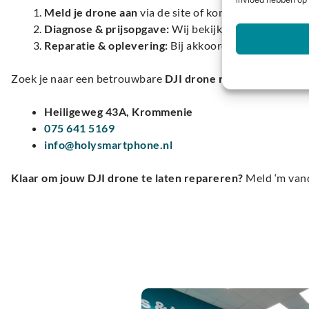
invloed hebben op 
Meld je drone aan
via de site of kom langs in de wi
Diagnose & prijsopgave:
Wij bekijken je drone grond
Reparatie & oplevering:
Bij akkoord gaan we aan de 
Zoek je naar een betrouwbare
DJI drone reparatie in Ned
Heiligeweg 43A, Krommenie
075 641 5169
info@holysmartphone.nl
Klaar om jouw DJI drone te laten repareren?
Meld ‘m van