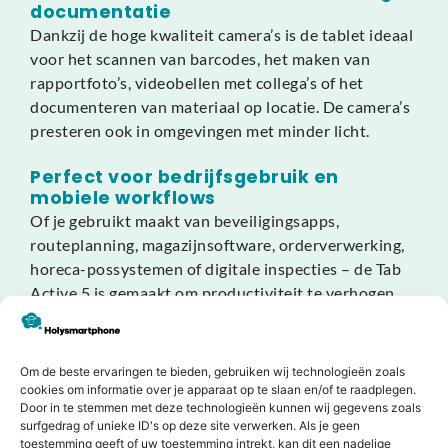
documentatie
Dankzij de hoge kwaliteit camera’s is de tablet ideaal
voor het scannen van barcodes, het maken van
rapportfoto’s, videobellen met collega’s of het
documenteren van materiaal op locatie. De camera’s
presteren ook in omgevingen met minder licht.
Perfect voor bedrijfsgebruik en
mobiele workflows
Of je gebruikt maakt van beveiligingsapps,
routeplanning, magazijnsoftware, orderverwerking,
horeca-possystemen of digitale inspecties – de Tab
Active 5 is gemaakt om productiviteit te verhogen.
Dankzij Samsung DeX kun je de tablet zelfs
gebruiken als desktopvervanger wanneer je een
monitor of toetsenbord aansluit.
Om de beste ervaringen te bieden, gebruiken wij technologieën zoals
cookies om informatie over je apparaat op te slaan en/of te raadplegen.
Door in te stemmen met deze technologieën kunnen wij gegevens zoals
De Samsung Galaxy Tab Active 5 nieuw is de ideale
surfgedrag of unieke ID's op deze site verwerken. Als je geen
tablet voor bedrijven, buitendienstteams en
toestemming geeft of uw toestemming intrekt, kan dit een nadelige