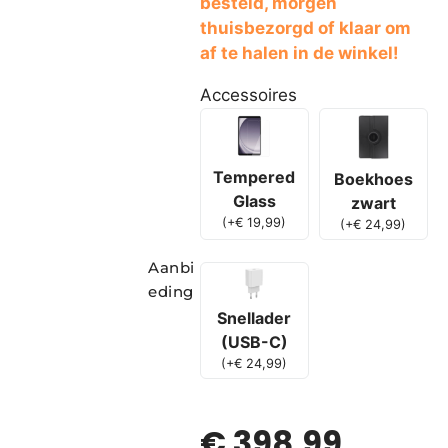
besteld, morgen
thuisbezorgd of klaar om
af te halen in de winkel!
Accessoires
Tempered
Boekhoes
Glass
zwart
(
+
€
19,99
)
(
+
€
24,99
)
Aanbi
eding
Snellader
(USB-C)
(
+
€
24,99
)
€
398,99