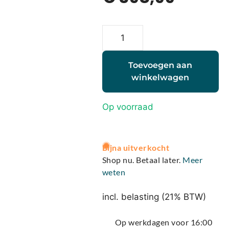
Toevoegen aan
winkelwagen
Op voorraad
A
Bijna uitverkocht
l
Shop nu. Betaal later.
Meer
t
weten
e
r
incl. belasting (21% BTW)
n
a
Op werkdagen voor 16:00