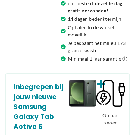
t
uur besteld,
dezelde dag
i
gratis
verzonden!
v
14 dagen bedenktermijn
e
Ophalen in de winkel
:
mogelijk
Je bespaart het milieu 173
gram e-waste
Minimaal 1 jaar garantie ⓘ
Inbegrepen bij
jouw nieuwe
Samsung
Galaxy Tab
Oplaad
snoer
Active 5