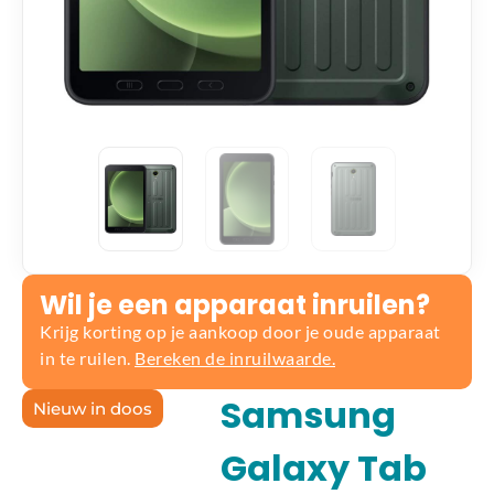
Wil je een apparaat inruilen?
Krijg korting op je aankoop door je oude apparaat
in te ruilen.
Bereken de inruilwaarde.
Samsung
Nieuw in doos
Galaxy Tab