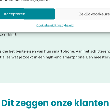
bepaalde functies en mogelijkheden.
 PowerShare, waarmee je accessoires draadloos kunt bijladen.
Accepteren
Bekijk voorkeur
gevens te beschermen tegen virussen en hackers. Ontgrendelen
Cookiebeleid
Privacybeleid
 S25 Edge draait op het Android-besturingssysteem en ontvan
ar blijft.
 die het beste eisen van hun smartphone. Van het schitter
edt alles wat je zoekt in een high-end smartphone. Een meeste
Dit zeggen onze klanten