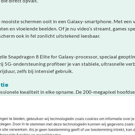
die direct opvalt.
 mooiste schermen ooit in een Galaxy-smartphone. Met een v
ten en vloeiende beelden. Of je nu video’s streamt, games speel
scherm ook in fel zonlicht uitstekend leesbaar.
le Snapdragon 8 Elite for Galaxy-processor, speciaal geopti
j 5G-ondersteuning profiteer je van stabiele, ultrasnelle verb
duur, zelfs bij intensief gebruik.
tie
sionele kwaliteit in elke opname. De 200-megapixel hoofdsenso
 elk type foto. Dankzij AI-ondersteuning worden belichting, k
te portretten, en met Nightography maak je heldere foto’s, zel
ngen te bieden, gebruiken wij technologieën zoals cookies om informatie over je
dplegen. Door in te stemmen met deze technologieën kunnen wij gegevens zoals 
iedt voldoende capaciteit om moeiteloos de dag door te kom
e site verwerken. Als je geen toestemming geeft of uw toestemming intrekt, kan d
 biedt. Dankzij slimme AI-energiebeheer wordt het verbruik a