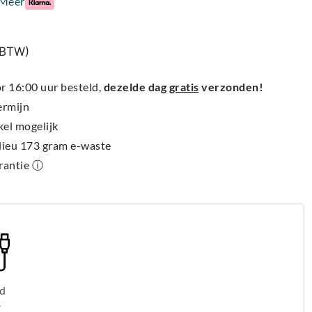
Meer
% BTW)
 16:00 uur besteld,
dezelde dag
gratis
verzonden!
ermijn
kel mogelijk
ilieu 173 gram e-waste
arantie ⓘ
d
r