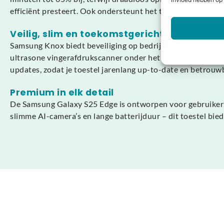
invloed hebben op 
efficiënt presteert. Ook ondersteunt het toestel Wireless
Veilig, slim en toekomstgericht
Samsung Knox biedt beveiliging op bedrijfsniveau om je ge
ultrasone vingerafdrukscanner onder het scherm. De Galaxy
updates, zodat je toestel jarenlang up-to-date en betrouwba
Premium in elk detail
De Samsung Galaxy S25 Edge is ontworpen voor gebruikers
slimme AI-camera’s en lange batterijduur – dit toestel bi