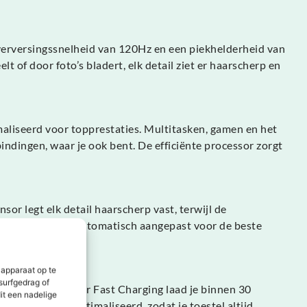
erversingssnelheid van 120Hz en een piekhelderheid van
t of door foto’s bladert, elk detail ziet er haarscherp en
maliseerd voor topprestaties. Multitasken, gamen en het
indingen, waar je ook bent. De efficiënte processor zorgt
r legt elk detail haarscherp vast, terwijl de
leur en contrast automatisch aangepast voor de beste
fs in het donker.
 apparaat op te
surfgedrag of
en. Met 45W Super Fast Charging laad je binnen 30
it een nadelige
utomatisch geoptimaliseerd, zodat je toestel altijd