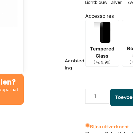
Lichtblauw
Zilver
Zw
Accessoires
Bo
Tempered
Glass
Aanbied
(
(
+
€
9,99
)
ing
ilen?
 apparaat
Toevoe
A
l
Bijna uitverkocht
t