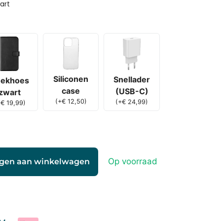
art
Siliconen
Snellader
ekhoes
case
(USB-C)
zwart
(
+
€
12,50
)
(
+
€
24,99
)
+
€
19,99
)
Op voorraad
gen aan winkelwagen