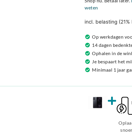
Shop nu. Betaal later.
e
weten
r
n
incl. belasting (21
a
t
Op werkdagen voor
i
14 dagen bedenkt
v
Ophalen in de win
e
Je bespaart het m
:
Minimaal 1 jaar g
Oplaa
snoe