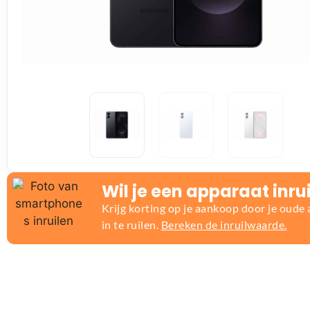
Wil je een apparaat inru
Krijg korting op je aankoop door je oude
in te ruilen.
Bereken de inruilwaarde.