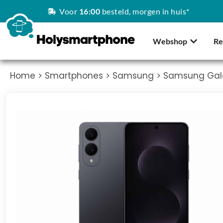
Voor
16:00
besteld, morgen in huis*
Webshop
Re
Home
>
Smartphones
>
Samsung
> Samsung Gal