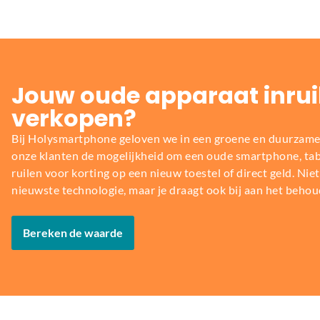
Jouw oude apparaat inrui
verkopen?
Bij Holysmartphone geloven we in een groene en duurzame
onze klanten de mogelijkheid om een oude smartphone, table
ruilen voor korting op een nieuw toestel of direct geld. Niet 
nieuwste technologie, maar je draagt ook bij aan het behou
Bereken de waarde