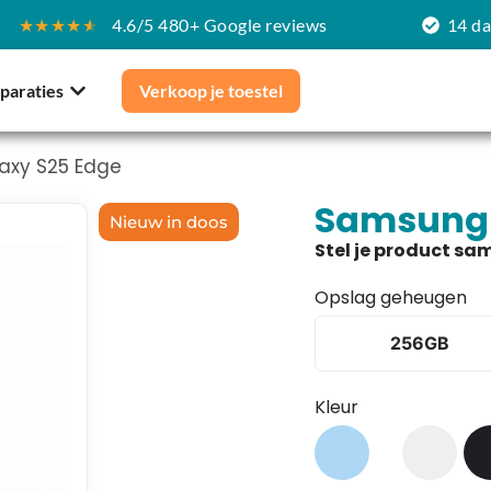
★★★★
★
4.6/5 480+ Google reviews
14 d
paraties
Verkoop je toestel
axy S25 Edge
Samsung 
Nieuw in doos
Opslag geheugen
256GB
Kleur