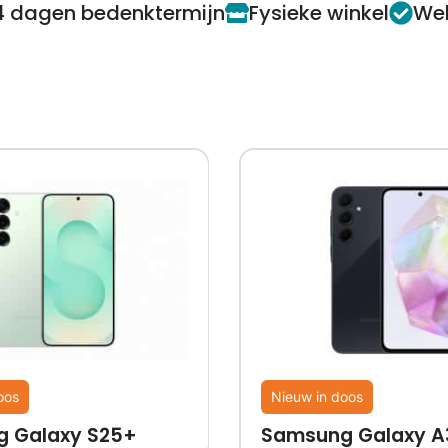
4 dagen bedenktermijn
Fysieke winkel
Web
oos
Nieuw in doos
 Galaxy S25+
Samsung Galaxy A