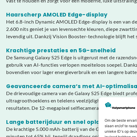
vast te houden en zorgt voor een moderne, luxe uitstraling 
Haarscherp AMOLED Edge-display
Het 6.8-inch Dynamic AMOLED Edge-display is een van de
2.600 nits geniet je van levensechte kleuren, diepe zwarttin
levendig uit. Dankzij Vision Booster-technologie blijft het 
Krachtige prestaties en 5G-snelheid
De Samsung Galaxy S25 Edge is uitgerust met de razendsnel
gebruik van AI-functies verlopen moeiteloos soepel. Dankzi
bovendien voor lager energieverbruik en een langere batterij
Geavanceerde camera’s met AI-optimalisa
De drievoudige camera van de Galaxy S25 Edge biedt profes
ultragroothoeklens en telelens veelzijdigheid bieden voor
resultaten. De 12-megapixel selfiecamera zorgt voor perfec
Om de beste ervari
Lange batterijduur en snel opladen
slaan en/of te raa
De krachtige 5.000 mAh-batterij van de Galaxy S25 Edge b
unieke ID's op dez
minuten tot 65% bij, terwijl draadloos opladen extra gemak