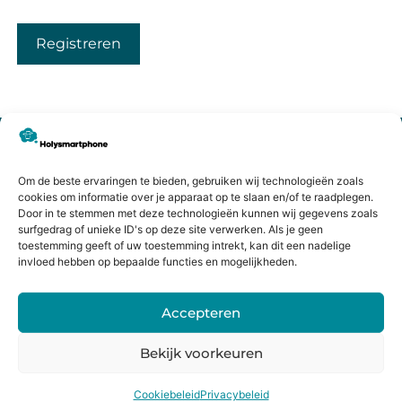
Registreren
A
l
t
CONTACTGEGEVENS
e
Heiligeweg 43A
r
Om de beste ervaringen te bieden, gebruiken wij technologieën zoals
1561 DE, Krommenie
n
cookies om informatie over je apparaat op te slaan en/of te raadplegen.
075 641 5169
a
Door in te stemmen met deze technologieën kunnen wij gegevens zoals
surfgedrag of unieke ID's op deze site verwerken. Als je geen
t
info@holysmartphone.nl
toestemming geeft of uw toestemming intrekt, kan dit een nadelige
i
Maandag:
11:00 - 18:00
invloed hebben op bepaalde functies en mogelijkheden.
v
Dinsdag:
09:00 - 18:00
e
Accepteren
Woensdag:
09:00 - 18:00
:
Donderdag:
09:00 - 18:00
Bekijk voorkeuren
Vrijdag:
09:00 - 18:00
Cookiebeleid
Privacybeleid