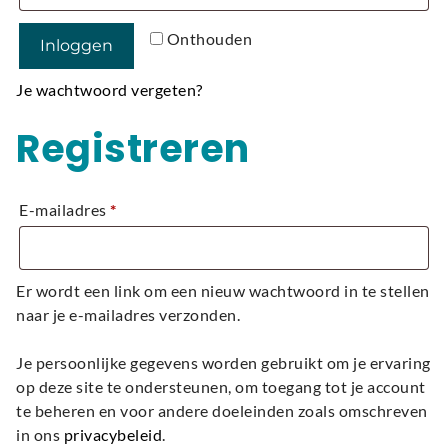
A
Onthouden
Inloggen
l
t
Je wachtwoord vergeten?
e
r
Registreren
n
a
t
E-mailadres
*
i
v
e
Er wordt een link om een nieuw wachtwoord in te stellen
:
naar je e-mailadres verzonden.
Je persoonlijke gegevens worden gebruikt om je ervaring
op deze site te ondersteunen, om toegang tot je account
te beheren en voor andere doeleinden zoals omschreven
in ons
privacybeleid
.