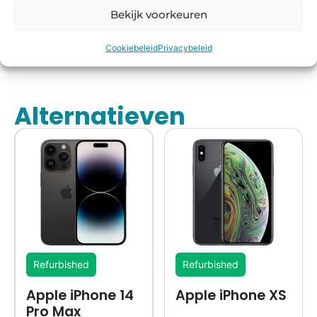
16:00
bedenkte
winkel
el
Bekijk voorkeuren
besteld,
rmijn
keurmerk
morgen
Cookiebeleid
Privacybeleid
in huis*
Alternatieven
Refurbished
Refurbished
Apple iPhone 14
Apple iPhone XS
Pro Max