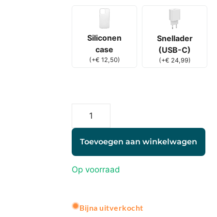
Siliconen
Snellader
case
(USB-C)
(
+
€
12,50
)
(
+
€
24,99
)
Toevoegen aan winkelwagen
Op voorraad
A
Bijna uitverkocht
l