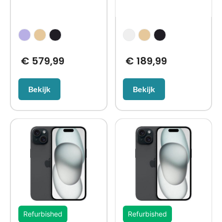
€
579,99
€
189,99
Bekijk
Bekijk
Refurbished
Refurbished