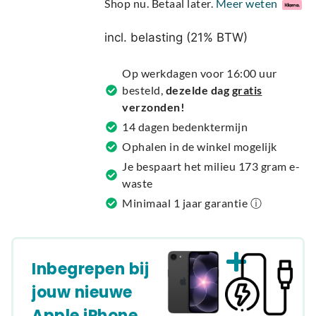
Shop nu. Betaal later.
Meer weten
t
e
incl. belasting (21% BTW)
r
n
Op werkdagen voor 16:00 uur
a
besteld,
dezelde dag
gratis
t
verzonden!
i
14 dagen bedenktermijn
v
Ophalen in de winkel mogelijk
e
Je bespaart het milieu 173 gram e-
:
waste
Minimaal 1 jaar garantie ⓘ
Inbegrepen bij
jouw nieuwe
Apple iPhone