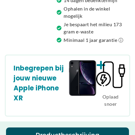
14 dagen bedenktermijn
e
Ophalen in de winkel
:
mogelijk
Je bespaart het milieu 173
gram e-waste
Minimaal 1 jaar garantie ⓘ
Inbegrepen bij
jouw nieuwe
Apple iPhone
XR
Oplaad
snoer