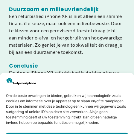
Duurzaam en milieuvriendelijk
Een refurbished iPhone XR is niet alleen een slimme
financiële keuze, maar ook een milieubewuste. Door
te kiezen voor een gereviseerd toestel draag je bij
aan minder e-afval en hergebruik van hoogwaardige
materialen. Zo geniet je van topkwaliteit én draag je
bij aan een duurzamere toekomst.
Conclusie
De Apple iPhone XR refurbished is de ideale keuze
voor wie op zoek is naar Apple-kwaliteit voor een
lagere prijs. Met zijn krachtige A12-chip,
schitterende Liquid Retina-display en betrouwbare
Om de beste ervaringen te bieden, gebruiken wij technologieën zoals
camera’s biedt dit toestel alles wat je verwacht van
cookies om informatie over je apparaat op te slaan en/of te raadplegen.
Door in te stemmen met deze technologieën kunnen wij gegevens zoals
een moderne smartphone. Grondig getest, duurzaam
surfgedrag of unieke ID's op deze site verwerken. Als je geen
en voorzien van garantie – een slimme en stijlvolle
toestemming geeft of uw toestemming intrekt, kan dit een nadelige
keuze.
invloed hebben op bepaalde functies en mogelijkheden.