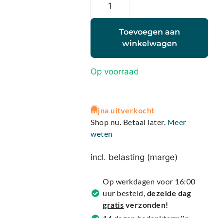
Toevoegen aan
winkelwagen
Op voorraad
A
Bijna uitverkocht
l
Shop nu. Betaal later.
Meer
t
weten
e
r
incl. belasting (marge)
n
a
Op werkdagen voor 16:00
t
uur besteld,
dezelde dag
i
gratis
verzonden!
v