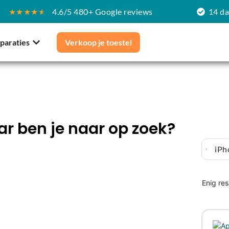
★★★★
★
4.6/5 480+ Google reviews
14 d
paraties
Verkoop je toestel
r ben je naar op zoek?
iPh
Enig res