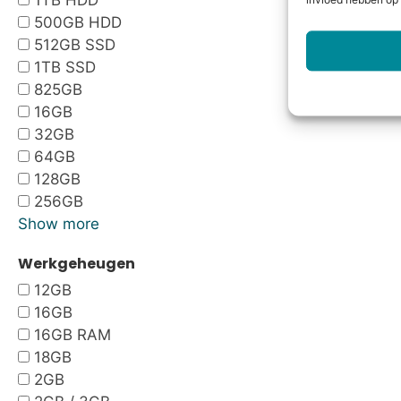
1TB HDD
invloed hebben op 
500GB HDD
512GB SSD
1TB SSD
825GB
16GB
32GB
64GB
128GB
256GB
Show more
Werkgeheugen
12GB
16GB
16GB RAM
18GB
2GB