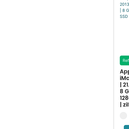
Ref
Ap
iMa
| 21
8 G
12
| zi