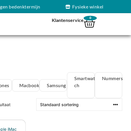
agen bedenktermijn
Fysieke winkel
0
Klantenservice
Smartwat
Nummers
ones
Macbook
Samsung
ch
ultaat