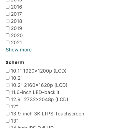
2016
2017
2018
2019
2020
2021
Show more
Scherm
10.1" 1920x1200p (LCD)
10.2"
10.2" 2160x1620p (LCD)
11.6-inch LED-backlit
12.9″ 2732×2048p (LCD)
12"
13.9-inch 3K LTPS Touchscreen
13"