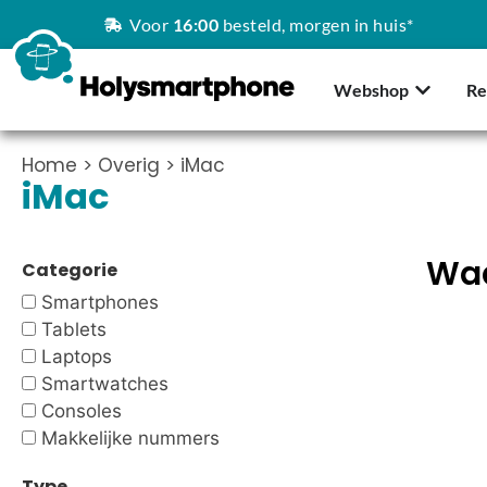
Voor
16:00
besteld, morgen in huis*
Webshop
Re
Home
>
Overig
> iMac
iMac
Waa
Categorie
Smartphones
Tablets
Laptops
Smartwatches
Consoles
Makkelijke nummers
Type