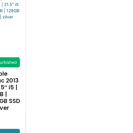
urbished
ple
c 2013
.5″ i5 |
B |
8GB SSD
lver