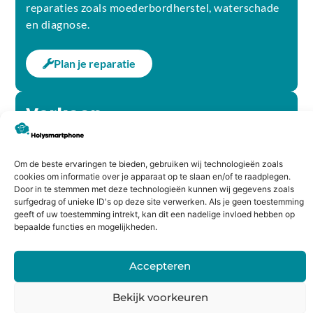
reparaties zoals moederbordherstel, waterschade
en diagnose.
Plan je reparatie
Verkoop
Nieuwe en refurbished apparaten die technisch
gecontroleerd en professioneel opgeknapt zijn.
Geleverd met duidelijke garanties en eerlijk advies
Om de beste ervaringen te bieden, gebruiken wij technologieën zoals
cookies om informatie over je apparaat op te slaan en/of te raadplegen.
wanneer reparatie niet de beste keuze is.
Door in te stemmen met deze technologieën kunnen wij gegevens zoals
surfgedrag of unieke ID's op deze site verwerken. Als je geen toestemming
geeft of uw toestemming intrekt, kan dit een nadelige invloed hebben op
Bekijk ons aanbod
bepaalde functies en mogelijkheden.
Inruil & Inkoop
Accepteren
Wij kopen smartphones, laptops en andere
Bekijk voorkeuren
elektronica in en bieden de mogelijkheid om je