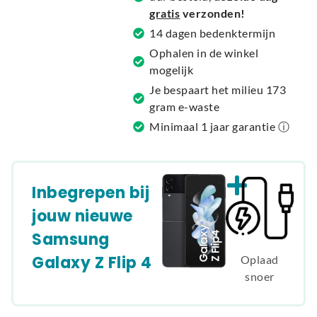
i
gratis
verzonden!
v
14 dagen bedenktermijn
e
Ophalen in de winkel
:
mogelijk
Je bespaart het milieu 173
gram e-waste
Minimaal 1 jaar garantie ⓘ
Inbegrepen bij
jouw nieuwe
Samsung
Galaxy Z Flip 4
Oplaad
snoer