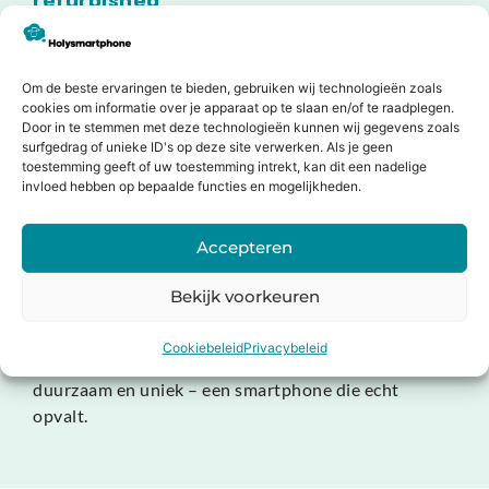
refurbished
Door te kiezen voor een refurbished Galaxy Z Flip 4
bespaar je geld én help je het milieu. Elk toestel is
zorgvuldig getest, professioneel gereviseerd en
Om de beste ervaringen te bieden, gebruiken wij technologieën zoals
voorzien van garantie. Zo krijg je de kwaliteit van een
cookies om informatie over je apparaat op te slaan en/of te raadplegen.
Door in te stemmen met deze technologieën kunnen wij gegevens zoals
nieuw toestel met een kleinere ecologische
surfgedrag of unieke ID's op deze site verwerken. Als je geen
voetafdruk – een slimme, verantwoorde keuze.
toestemming geeft of uw toestemming intrekt, kan dit een nadelige
invloed hebben op bepaalde functies en mogelijkheden.
Conclusie
De Samsung Galaxy Z Flip 4 refurbished is de ideale
Accepteren
smartphone voor wie design, innovatie en prestaties
wil combineren. Met zijn opvouwbare AMOLED-
Bekijk voorkeuren
scherm, krachtige processor, dubbele camera en
stijlvolle vormgeving biedt dit toestel een premium
Cookiebeleid
Privacybeleid
ervaring voor een aantrekkelijke prijs. Slim,
duurzaam en uniek – een smartphone die echt
opvalt.