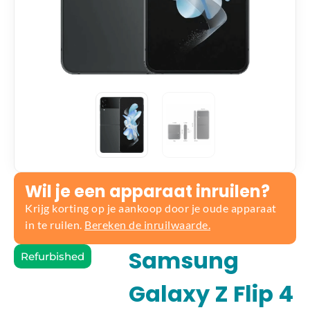
Wil je een apparaat inruilen?
Krijg korting op je aankoop door je oude apparaat
in te ruilen.
Bereken de inruilwaarde.
Samsung
Refurbished
Galaxy Z Flip 4