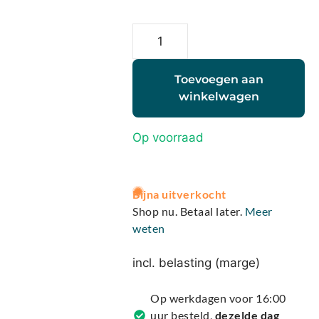
Toevoegen aan
winkelwagen
Op voorraad
A
Bijna uitverkocht
l
Shop nu. Betaal later.
Meer
t
weten
e
r
incl. belasting (marge)
n
a
Op werkdagen voor 16:00
t
uur besteld,
dezelde dag