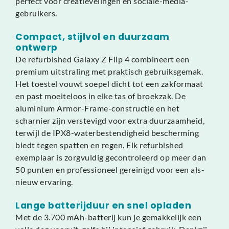
perfect voor creatievelingen en sociale-media-
gebruikers.
Compact, stijlvol en duurzaam
ontwerp
De refurbished Galaxy Z Flip 4 combineert een
premium uitstraling met praktisch gebruiksgemak.
Het toestel vouwt soepel dicht tot een zakformaat
en past moeiteloos in elke tas of broekzak. De
aluminium Armor-Frame-constructie en het
scharnier zijn verstevigd voor extra duurzaamheid,
terwijl de IPX8-waterbestendigheid bescherming
biedt tegen spatten en regen. Elk refurbished
exemplaar is zorgvuldig gecontroleerd op meer dan
50 punten en professioneel gereinigd voor een als-
nieuw ervaring.
Lange batterijduur en snel opladen
Met de 3.700 mAh-batterij kun je gemakkelijk een