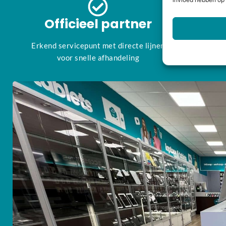
invloed hebben op 
Officieel partner
Fy
Erkend servicepunt met directe lijnen
Wij 
voor snelle afhandeling
Wertgaran