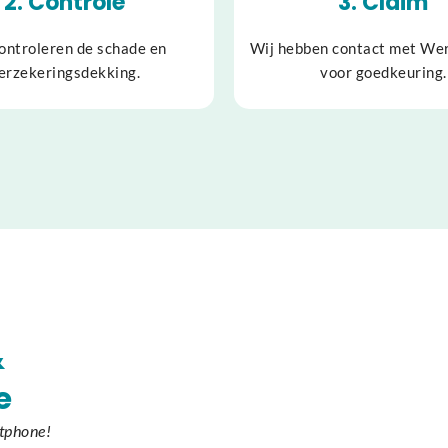
2. Controle
3. Claim
ontroleren de schade en
Wij hebben contact met We
erzekeringsdekking.
voor goedkeuring.
&
e
rtphone!