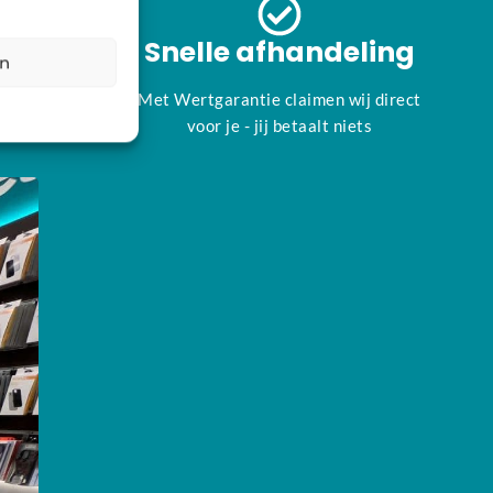
ies
Snelle afhandeling
en
meer dan
Met Wertgarantie claimen wij direct
voor je - jij betaalt niets