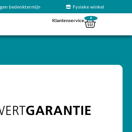
agen bedenktermijn
Fysieke winkel
0
Klantenservice