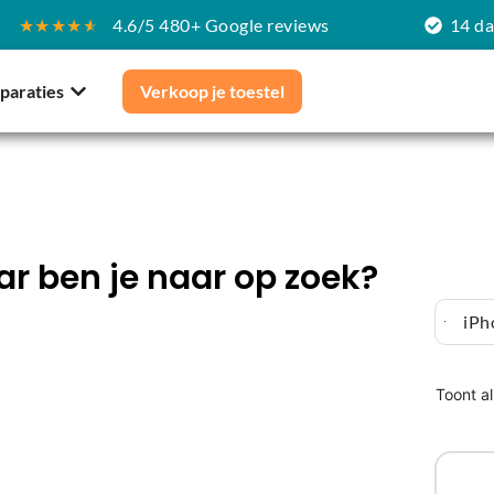
★★★★
★
4.6/5 480+ Google reviews
14 d
paraties
Verkoop je toestel
r ben je naar op zoek?
iPh
Toont al