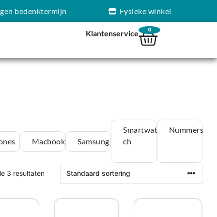
agen bedenktermijn
Fysieke winkel
0
Klantenservice
Smartwat
Nummers
ones
Macbook
Samsung
ch
le 3 resultaten