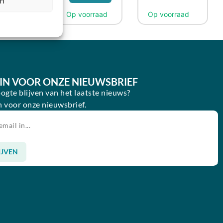
en
.131,99
Bekijk
E IN VOOR ONZE NIEUWSBRIEF
oogte blijven van het laatste nieuws?
in voor onze nieuwsbrief.
IJVEN