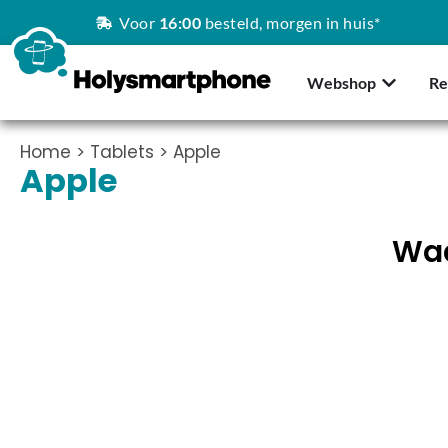
Voor
16:00
besteld, morgen in huis*
Webshop
Re
Home
>
Tablets
> Apple
Apple
Waa