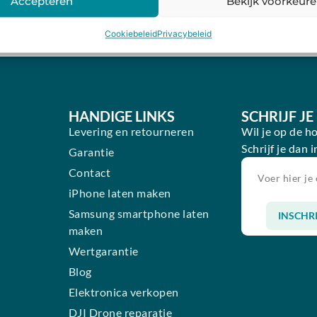
Accepteren
Bekijk voorkeur
€
1
Cookiebeleid
Privacybeleid
HANDIGE LINKS
SCHRIJF J
Levering en retourneren
Wil je op de h
Schrijf je dan 
Garantie
n
Contact
iPhone laten maken
Samsung smartphone laten
INSCHR
maken
Alternative:
Wertgarantie
Blog
Elektronica verkopen
DJI Drone reparatie