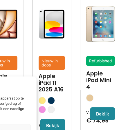
uw in
Nieuw in
Refurbished
os
doos
Apple
ple
Apple
iPad Mini
d Air
iPad 11
4
M3
2025 A16
025)
 apparaat op te
surfgedrag of
it een nadelige
Bekijk
€
74,99
€
449,99
Bekijk