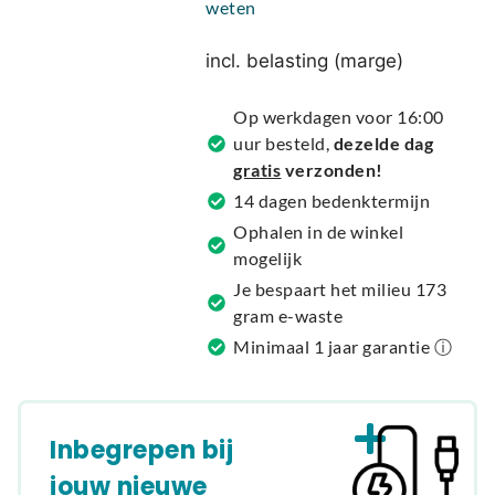
weten
e
r
incl. belasting (marge)
n
a
Op werkdagen voor 16:00
t
uur besteld,
dezelde dag
i
gratis
verzonden!
v
14 dagen bedenktermijn
e
Ophalen in de winkel
:
mogelijk
Je bespaart het milieu 173
gram e-waste
Minimaal 1 jaar garantie ⓘ
Inbegrepen bij
jouw nieuwe