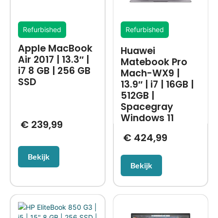
Refurbished
Refurbished
Apple MacBook
Huawei
Air 2017 | 13.3″ |
Matebook Pro
i7 8 GB | 256 GB
Mach-WX9 |
SSD
13.9″ | i7 | 16GB |
512GB |
Spacegray
Windows 11
€
239,99
€
424,99
Bekijk
Bekijk