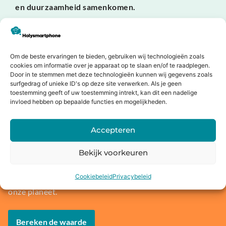
en duurzaamheid samenkomen.
Dit zeggen onze klanten
Om de beste ervaringen te bieden, gebruiken wij technologieën zoals
cookies om informatie over je apparaat op te slaan en/of te raadplegen.
Door in te stemmen met deze technologieën kunnen wij gegevens zoals
surfgedrag of unieke ID's op deze site verwerken. Als je geen
Jouw oude apparaat inruilen of
toestemming geeft of uw toestemming intrekt, kan dit een nadelige
invloed hebben op bepaalde functies en mogelijkheden.
verkopen?
Bij Holysmartphone geloven we in een groene en
Accepteren
duurzamere wereld. Daarom bieden wij onze klanten de
mogelijkheid om een oude smartphone, tablet, laptop of
Bekijk voorkeuren
console in te ruilen voor korting op een nieuw toestel of
direct geld. Niet alleen profiteer jij van de nieuwste
Cookiebeleid
Privacybeleid
technologie, maar je draagt ook bij aan het behoud van
onze planeet.
Bereken de waarde