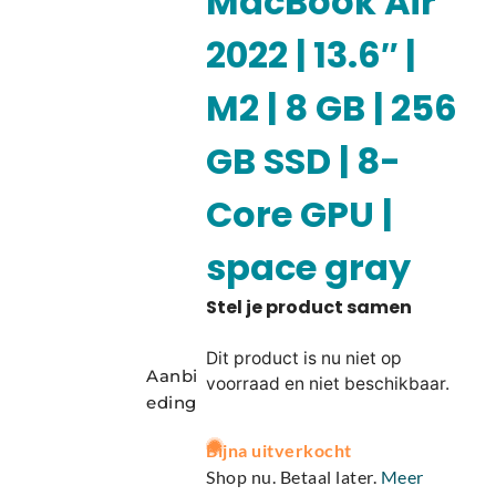
MacBook Air
2022 | 13.6″ |
M2 | 8 GB | 256
GB SSD | 8-
Core GPU |
space gray
Dit product is nu niet op
Aanbi
voorraad en niet beschikbaar.
eding
A
Bijna uitverkocht
l
Shop nu. Betaal later.
Meer
t