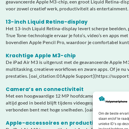
geavanceerde Apple M3-chip, een groot Liquid Retina-disp
voor zowel creatief werk, productiviteit als entertainment
13-inch Liquid Retina-display
Het 13-inch Liquid Retina-display levert scherpe beelden,
True Tone-technologie ervaar je foto’s, video’s en apps met
bovendien Apple Pencil Pro, waardoor je comfortabel kunt
Krachtige Apple M3-chip
De iPad Air M3 is uitgerust met de geavanceerde Apple M3
multitasking, creatieve workflows en zware apps. Of je nu v
prestaties. [oai_citation:0‡Apple Support](https://supp
Camera’s en connectiviteit
Met een hoogwaardige 12 MP hoofdcamera en een 12 MP fro
altijd goed in beeld blijft tijdens videogesprekken. Daarn
verbonden bent met hoge snelheden. [oai_citation:1‡App
Om de beste ervari
slaan en/of te raa
Apple-accessoires en productiviteit
unieke ID's op dez