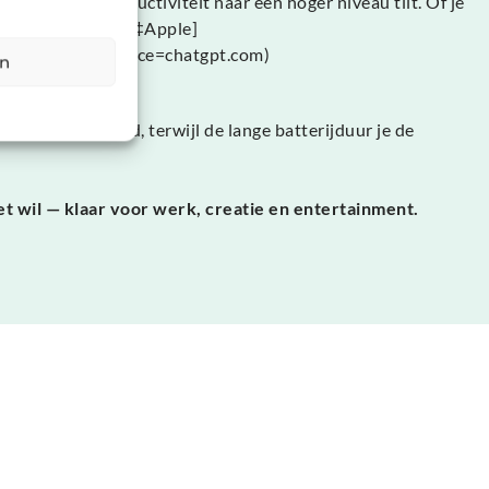
tiviteit en productiviteit naar een hoger niveau tilt. Of je
. [oai_citation:2‡Apple]
yboard/?utm_source=chatgpt.com)
en
 met stevigheid, terwijl de lange batterijduur je de
et wil — klaar voor werk, creatie en entertainment.