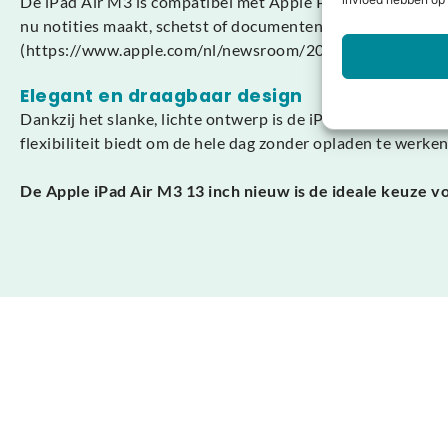
De iPad Air M3 is compatibel met Apple Pencil Pro en het Ma
invloed hebben op 
nu notities maakt, schetst of documenten bewerkt — deze 
(https://www.apple.com/nl/newsroom/2025/03/apple-int
Elegant en draagbaar design
Dankzij het slanke, lichte ontwerp is de iPad Air M3 ideaa
flexibiliteit biedt om de hele dag zonder opladen te werke
De Apple iPad Air M3 13 inch nieuw is de ideale keuze vo