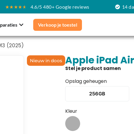
★★★★
★
4.6/5 480+ Google reviews
14 d
paraties
Verkoop je toestel
 M3 (2025)
Apple iPad Air
Nieuw in doos
Opslag geheugen
256GB
Kleur