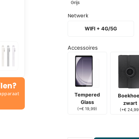
Grijs
Netwerk
WIFI + 4G/5G
Accessoires
ilen?
 apparaat
Tempered
Boekho
Glass
zwart
(
+
€
19,99
)
(
+
€
24,99