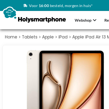
Voor
16:00
besteld, morgen in huis*
Webshop
Re
Home
>
Tablets
>
Apple
>
iPad
> Apple iPad Air 13