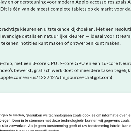
lay en ondersteuning voor modern Apple-accessoires zoals Ap
. Dit is één van de meest complete tablets op de markt voor da
 prachtige kleuren en uitstekende kijkhoeken. Met een resolut
 levendige details en natuurlijke kleuren — ideaal voor stream
 tekenen, notities kunt maken of ontwerpen kunt maken.
-chip, met een 8-core CPU, 9-core GPU en een 16-core Neural 
ideo’s bewerkt, grafisch werk doet of meerdere taken tegelijk 
ort.apple.com/en-us/122242?utm_source=chatgpt.com)
ntcamera met Center Stage kun je scherpe foto’s en vloeiend
aast ondersteunt de iPad Air snelle draadloze verbindingen vo
le](https://www.apple.com/nl/ipad-air/?utm_source=chatgpt.
ngen te bieden, gebruiken wij technologieën zoals cookies om informatie over je
dplegen. Door in te stemmen met deze technologieën kunnen wij gegevens zoals 
e site verwerken. Als je geen toestemming geeft of uw toestemming intrekt, kan d