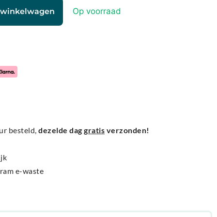
Op voorraad
 winkelwagen
ur besteld,
dezelde dag
gratis
verzonden!
jk
gram e-waste