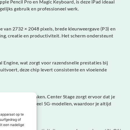
ple Pencil Pro en Magic Keyboard, is deze iPad ideaal
gelijks gebruik en professioneel werk.
ie van 2732 × 2048 pixels, brede kleurweergave (P3) en
ing, creatie en productiviteit. Het scherm ondersteunt
Engine, wat zorgt voor razendsnelle prestaties bij
uitvoert, deze chip levert consistente en vloeiende
e 4K-video’s maken. Center Stage zorgt ervoor dat je
or Wi-Fi en optioneel 5G-modellen, waardoor je altijd
com)
 apparaat op te
surfgedrag of
it een nadelige