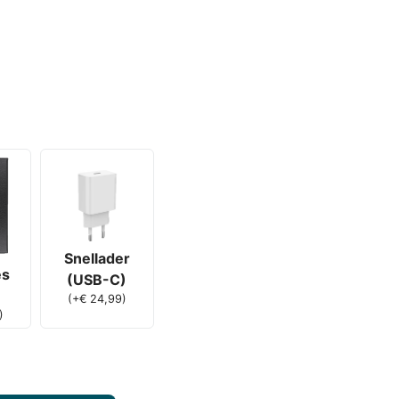
Snellader
es
(USB-C)
(
+
€
24,99
)
)