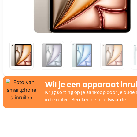
Wil je een apparaat inru
Krijg korting op je aankoop door je oude
in te ruilen.
Bereken de inruilwaarde.