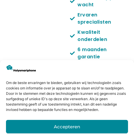
wacht
Ervaren
sprecialisten
Kwaliteit
onderdelen
6 maanden
garantie
No cure no pay
Om de beste ervaringen te bieden, gebruiken wij technologieën zoals
cookies om informatie over je apparaat op te slaan en/of te raadplegen.
Door in te stemmen met deze technologieën kunnen wij gegevens zoals
Gratis je Drone repareren?
surfgedrag of unieke ID's op deze site verwerken. Als je geen
In sommige gevallen kan het mogelijk zijn dat je toestel
toestemming geeft of uw toestemming intrekt, kan dit een nadelige
invloed hebben op bepaalde functies en mogelijkheden.
is verzekerd. Veel voorkomende verzekeringen zijn:
Inboedelverzekering
Accepteren
Reisverzekering