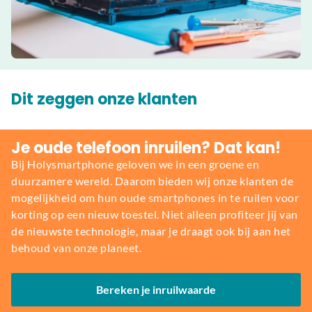
Dit zeggen onze klanten
Je oude telefoon inruilen? Dat kan!
Bij Holysmartphone geloven we in een groene en
duurzamere wereld. Daarom bieden wij onze klanten de
mogelijkheid om hun oude smartphones in te ruilen voor
korting op een nieuw toestel. Niet alleen profiteer jij van
de nieuwste technologie, maar je draagt ook bij aan het
behoud van onze planeet.
Bereken je inruilwaarde