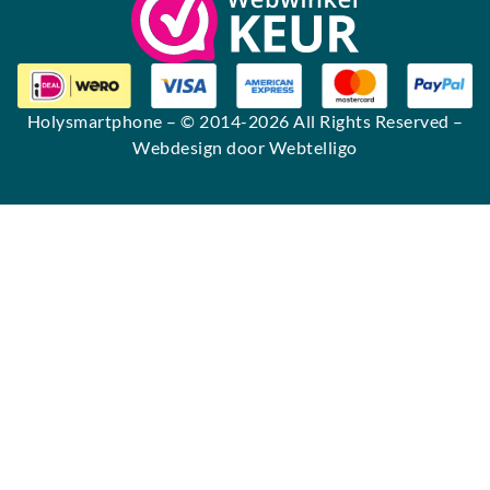
Holysmartphone
– © 2014-2026 All Rights Reserved –
Webdesign door Webtelligo