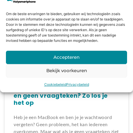
erg frustrerend zijn, vooral als je afhankelijk
bent van je telefoon voor werk of persoonlijke
Om de beste ervaringen te bieden, gebruiken wij technologieën zoals
communicatie. Gelukkig is er vaak een
cookies om informatie over je apparaat op te slaan en/of te raadplegen.
eenvoudige oorzaak voor dit probleem en kan
Door in te stemmen met deze technologieën kunnen wij gegevens zoals
surfgedrag of unieke ID's op deze site verwerken. Als je geen
het snel opgelost worden. In deze blogpost gaan
toestemming geeft of uw toestemming intrekt, kan dit een nadelige
invloed hebben op bepaalde functies en mogelijkheden.
LEES VERDER »
Accepteren
09/02/2026
Bekijk voorkeuren
Cookiebeleid
Privacybeleid
MacBook wachtwoord vergeten
en geen vraagteken? Zo los je
het op
Heb je een MacBook en ben je je wachtwoord
vergeten? Geen probleem, het kan iedereen
overkomen. Maar wat als je geen vraagteken ziet