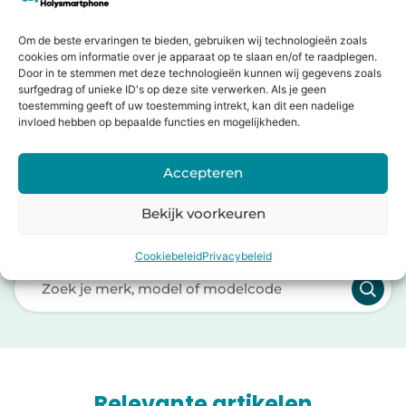
Op zoek naar nieuw device?
Om de beste ervaringen te bieden, gebruiken wij technologieën zoals
Bij Holysmartphone hebben we een breed assortiment
cookies om informatie over je apparaat op te slaan en/of te raadplegen.
aan nieuwe en gebruikte devices.
Door in te stemmen met deze technologieën kunnen wij gegevens zoals
surfgedrag of unieke ID's op deze site verwerken. Als je geen
toestemming geeft of uw toestemming intrekt, kan dit een nadelige
Producten bekijken
invloed hebben op bepaalde functies en mogelijkheden.
Accepteren
Bekijk voorkeuren
Welk apparaat kunnen we voor je
repareren?
Cookiebeleid
Privacybeleid
Laden van modellen..
Relevante artikelen