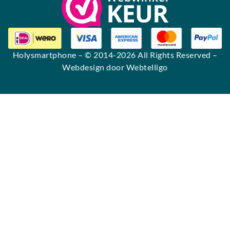
Holysmartphone
– © 2014-2026 All Rights Reserved –
Webdesign door Webtelligo