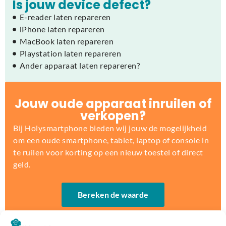
Is jouw device defect?
E-reader laten repareren
iPhone laten repareren
MacBook laten repareren
Playstation laten repareren
Ander apparaat laten repareren?
Jouw oude apparaat inruilen of
verkopen?
Bij Holysmartphone bieden wij jouw de mogelijkheid
om een oude smartphone, tablet, laptop of console in
te ruilen voor korting op een nieuw toestel of direct
geld.
Bereken de waarde