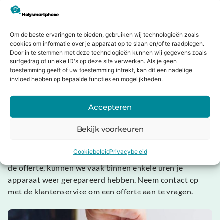
Gratis je PlayStation repareren?
Om de beste ervaringen te bieden, gebruiken wij technologieën zoals
In sommige gevallen kan het mogelijk zijn dat je toestel
cookies om informatie over je apparaat op te slaan en/of te raadplegen.
is verzekerd. Veel voorkomende verzekeringen zijn:
Door in te stemmen met deze technologieën kunnen wij gegevens zoals
surfgedrag of unieke ID's op deze site verwerken. Als je geen
toestemming geeft of uw toestemming intrekt, kan dit een nadelige
Inboedelverzekering
invloed hebben op bepaalde functies en mogelijkheden.
Reisverzekering
WA verzekerd
Accepteren
Een electronica verzekering
Wertgarantie
Bekijk voorkeuren
Als je toestel is verzekerd, kunnen wij een offerte
Cookiebeleid
Privacybeleid
opstellen met de reparatiekosten. Op goedkeuring van
de offerte, kunnen we vaak binnen enkele uren je
apparaat weer gerepareerd hebben. Neem contact op
met de klantenservice om een offerte aan te vragen.