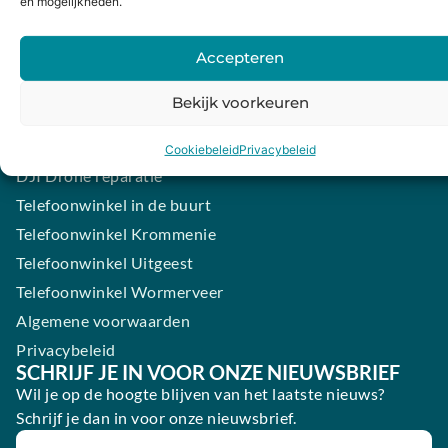
Contact
en mogelijkheden.
iPhone laten maken
Accepteren
Samsung smartphone laten maken
Wertgarantie
Bekijk voorkeuren
Blog
Elektronica verkopen
Cookiebeleid
Privacybeleid
DJI Drone reparatie
Telefoonwinkel in de buurt
Telefoonwinkel Krommenie
Telefoonwinkel Uitgeest
Telefoonwinkel Wormerveer
Algemene voorwaarden
Privacybeleid
SCHRIJF JE IN VOOR ONZE NIEUWSBRIEF
Wil je op de hoogte blijven van het laatste nieuws?
Schrijf je dan in voor onze nieuwsbrief.