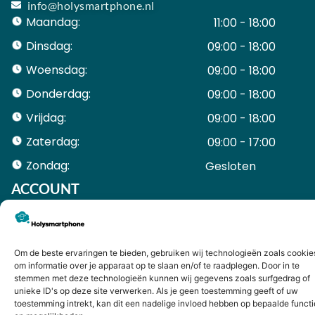
info@holysmartphone.nl
Maandag:
11:00 - 18:00
Dinsdag:
09:00 - 18:00
Woensdag:
09:00 - 18:00
Donderdag:
09:00 - 18:00
Vrijdag:
09:00 - 18:00
Zaterdag:
09:00 - 17:00
Zondag:
Gesloten ​ ​ ​ ​ ​ ​ ​
ACCOUNT
Mijn Account
Bestellingen
Mijn winkelwagen
Om de beste ervaringen te bieden, gebruiken wij technologieën zoals cookie
HANDIGE LINKS
om informatie over je apparaat op te slaan en/of te raadplegen. Door in te
Levering en retourneren
stemmen met deze technologieën kunnen wij gegevens zoals surfgedrag of
unieke ID's op deze site verwerken. Als je geen toestemming geeft of uw
Garantie
toestemming intrekt, kan dit een nadelige invloed hebben op bepaalde functi