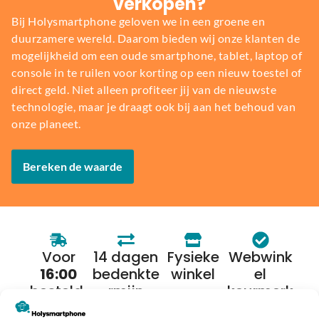
verkopen?
Bij Holysmartphone geloven we in een groene en
duurzamere wereld. Daarom bieden wij onze klanten de
mogelijkheid om een oude smartphone, tablet, laptop of
console in te ruilen voor korting op een nieuw toestel of
direct geld. Niet alleen profiteer jij van de nieuwste
technologie, maar je draagt ook bij aan het behoud van
onze planeet.
Bereken de waarde
Voor
14 dagen
Fysieke
Webwink
16:00
bedenkte
winkel
el
besteld,
rmijn
keurmerk
morgen