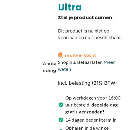
Ultra
Dit product is nu niet op
voorraad en niet beschikbaar.
A
Bijna uitverkocht
l
Shop nu. Betaal later.
Meer
Aanbi
t
weten
eding
e
r
incl. belasting (21% BTW)
n
a
Op werkdagen voor 16:00
t
uur besteld,
dezelde dag
i
gratis
verzonden!
v
14 dagen bedenktermijn
e
Ophalen in de winkel