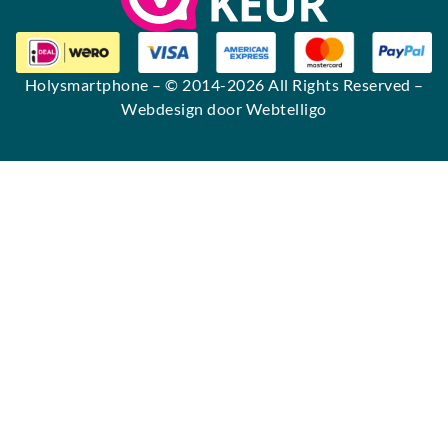
Holysmartphone
– © 2014-2026 All Rights Reserved –
Webdesign door Webtelligo