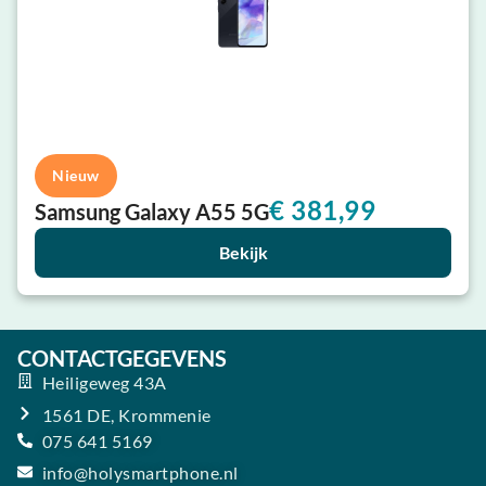
Nieuw
€
381,99
Samsung Galaxy A55 5G
Bekijk
CONTACTGEGEVENS
Heiligeweg 43A
1561 DE, Krommenie
075 641 5169
info@holysmartphone.nl