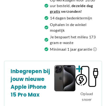
t
uur besteld,
dezelde dag
i
gratis
verzonden!
v
14 dagen bedenktermijn
e
Ophalen in de winkel
:
mogelijk
Je bespaart het milieu 173
gram e-waste
Minimaal 1 jaar garantie ⓘ
Inbegrepen bij
jouw nieuwe
Apple iPhone
15 Pro Max
Oplaad
snoer