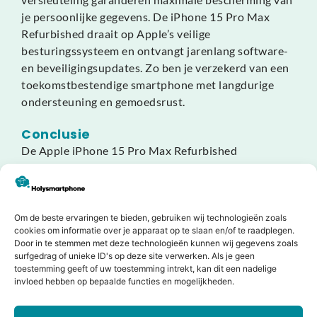
je persoonlijke gegevens. De iPhone 15 Pro Max
Refurbished draait op Apple’s veilige
besturingssysteem en ontvangt jarenlang software-
en beveiligingsupdates. Zo ben je verzekerd van een
toekomstbestendige smartphone met langdurige
ondersteuning en gemoedsrust.
Conclusie
De Apple iPhone 15 Pro Max Refurbished
combineert luxe, kracht en duurzaamheid. Met zijn
Super Retina XDR-display, A17 Pro-chip en 48 MP-
camera’s biedt hij een ongeëvenaarde ervaring voor
werk en ontspanning. Een slimme keuze voor wie
Om de beste ervaringen te bieden, gebruiken wij technologieën zoals
cookies om informatie over je apparaat op te slaan en/of te raadplegen.
absolute topkwaliteit wil, maar dan voordeliger én
Door in te stemmen met deze technologieën kunnen wij gegevens zoals
milieuvriendelijker.
surfgedrag of unieke ID's op deze site verwerken. Als je geen
toestemming geeft of uw toestemming intrekt, kan dit een nadelige
invloed hebben op bepaalde functies en mogelijkheden.