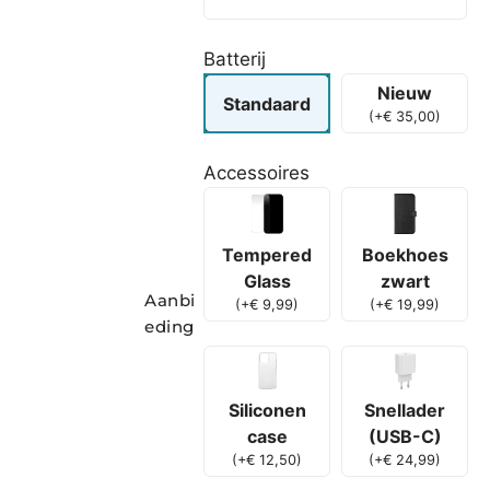
Batterij
Nieuw
Standaard
(
+
€
35,00
)
Accessoires
Boekhoes
Tempered
zwart
Glass
Aanbi
(
+
€
19,99
)
(
+
€
9,99
)
eding
Siliconen
Snellader
case
(USB-C)
(
+
€
12,50
)
(
+
€
24,99
)