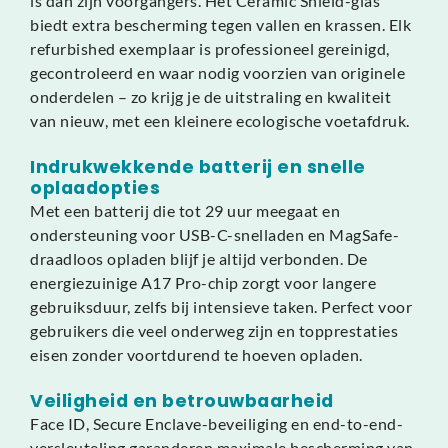
is dan zijn voorgangers. Het Ceramic Shield-glas
biedt extra bescherming tegen vallen en krassen. Elk
refurbished exemplaar is professioneel gereinigd,
gecontroleerd en waar nodig voorzien van originele
onderdelen – zo krijg je de uitstraling en kwaliteit
van nieuw, met een kleinere ecologische voetafdruk.
Indrukwekkende batterij en snelle
oplaadopties
Met een batterij die tot 29 uur meegaat en
ondersteuning voor USB-C-snelladen en MagSafe-
draadloos opladen blijf je altijd verbonden. De
energiezuinige A17 Pro-chip zorgt voor langere
gebruiksduur, zelfs bij intensieve taken. Perfect voor
gebruikers die veel onderweg zijn en topprestaties
eisen zonder voortdurend te hoeven opladen.
Veiligheid en betrouwbaarheid
Face ID, Secure Enclave-beveiliging en end-to-end-
versleuteling garanderen maximale bescherming van