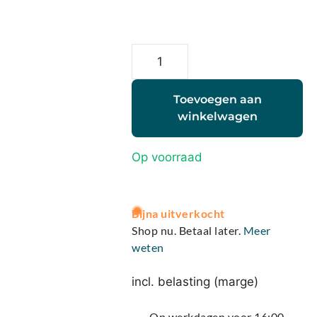
Toevoegen aan
winkelwagen
Op voorraad
A
Bijna uitverkocht
l
Shop nu. Betaal later.
Meer
t
weten
e
r
incl. belasting (marge)
n
a
Op werkdagen voor 16:00