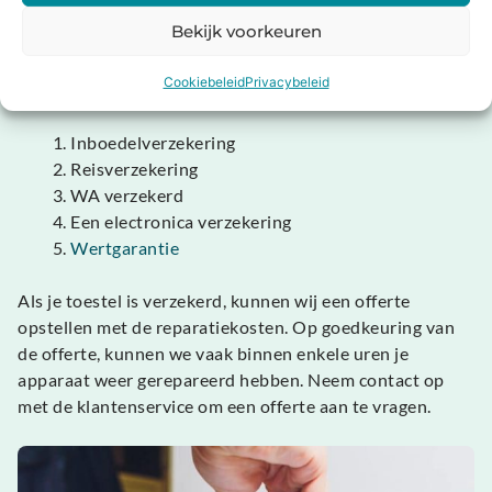
Bekijk voorkeuren
Gratis je Console repareren?
In sommige gevallen kan het mogelijk zijn dat je toestel
Cookiebeleid
Privacybeleid
is verzekerd. Veel voorkomende verzekeringen zijn:
Inboedelverzekering
Reisverzekering
WA verzekerd
Een electronica verzekering
Wertgarantie
Als je toestel is verzekerd, kunnen wij een offerte
opstellen met de reparatiekosten. Op goedkeuring van
de offerte, kunnen we vaak binnen enkele uren je
apparaat weer gerepareerd hebben. Neem contact op
met de klantenservice om een offerte aan te vragen.