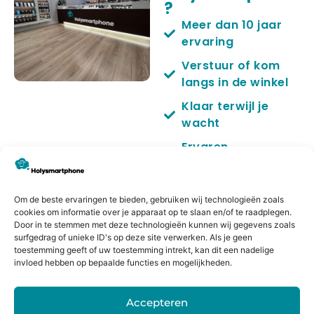
?
Meer dan 10 jaar
ervaring
Verstuur of kom
langs in de winkel
Klaar terwijl je
wacht
Ervaren
sprecialisten
Kwaliteit
Om de beste ervaringen te bieden, gebruiken wij technologieën zoals
onderdelen
cookies om informatie over je apparaat op te slaan en/of te raadplegen.
Door in te stemmen met deze technologieën kunnen wij gegevens zoals
6 maanden
surfgedrag of unieke ID's op deze site verwerken. Als je geen
garantie
toestemming geeft of uw toestemming intrekt, kan dit een nadelige
invloed hebben op bepaalde functies en mogelijkheden.
No cure no pay
Accepteren