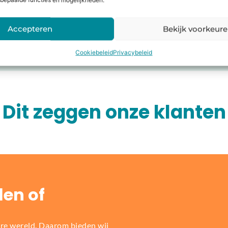
bepaalde functies en mogelijkheden.
ne of in de winkel!
Accepteren
Bekijk voorkeur
Cookiebeleid
Privacybeleid
Dit zeggen onze klanten
len of
re wereld. Daarom bieden wij