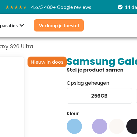
★★★★
★
4.6/5 480+ Google reviews
14 d
paraties
Verkoop je toestel
xy S26 Ultra
Samsung Gala
Nieuw in doos
Opslag geheugen
256GB
Kleur