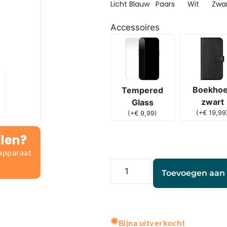
Licht Blauw
Paars
Wit
Zwa
Accessoires
Boekho
Tempered
zwart
Glass
(
+
€
19,99
(
+
€
9,99
)
ilen?
 apparaat
Toevoegen aan
A
l
Bijna uitverkocht