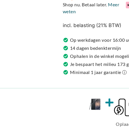
t
Shop nu. Betaal later.
Meer
e
weten
r
n
incl. belasting (21% BTW)
a
t
Op werkdagen voor 16:00 u
i
14 dagen bedenktermijn
v
Ophalen in de winkel mogeli
e
Je bespaart het milieu 173 
:
Minimaal 1 jaar garantie ⓘ
Oplaa