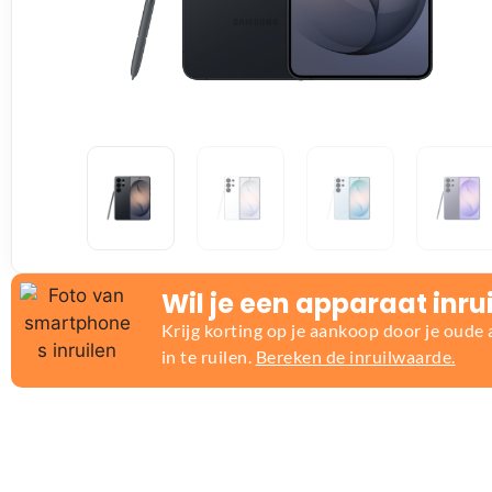
Wil je een apparaat inru
Krijg korting op je aankoop door je oude
in te ruilen.
Bereken de inruilwaarde.