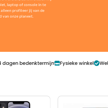
t, laptop of console in te
alleen profiteer jij van de
d van onze planeet.
4 dagen bedenktermijn
Fysieke winkel
Web