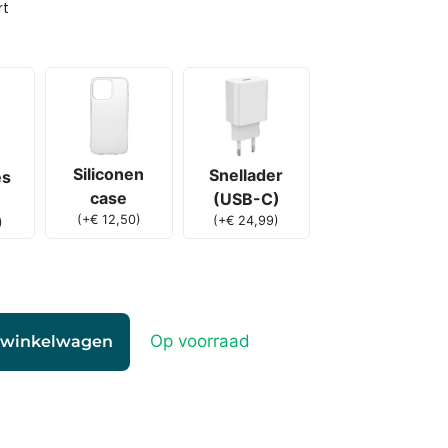
rt
Siliconen
Snellader
es
case
(USB-C)
(
+
€
12,50
)
(
+
€
24,99
)
)
Op voorraad
 winkelwagen