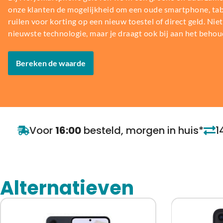
onze klanten de mogelijkheid om een oude smartphone, table
ruilen voor korting op een nieuw toestel of direct geld. Niet 
nieuwste technologie, maar je draagt ook bij aan het behou
Bereken de waarde
Voor
16:00
besteld, morgen in huis*
1
Alternatieven