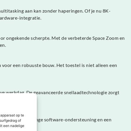
ultitasking aan kan zonder haperingen. Of je nu 8K-
hardware-integratie.
voor ongekende scherpte. Met de verbeterde Space Zoom en
en.
 voor een robuuste bouw. Het toestel is niet alleen een
ieve werkdag. De geavanceerde snellaadtechnologie zorgt
 apparaat op te
js van. Met jarenlange software-ondersteuning en een
surfgedrag of
it een nadelige
waliteit.