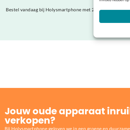
invloed hebben op 
Bestel vandaag bij Holysmartphone met 2 jaar garantie onli
Jouw oude apparaat inrui
verkopen?
Bij Holysmartphone geloven we in een groene en duurzame