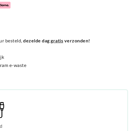
ur besteld,
dezelde dag
gratis
verzonden!
jk
gram e-waste
d