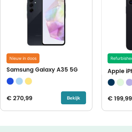
Nieuw in doos
Refurbishe
Samsung Galaxy A35 5G
Apple iP
€
270,99
€
199,99
Bekijk