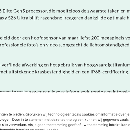
Elite Gen5 processor, die moeiteloos de zwaarste taken en m
laxy S26 Ultra blijft razendsnel reageren dankzij de optimale 
geleid door een hoofdsensor van maar liefst 200 megapixels 
rofessionele foto’s en video’s, ongeacht de lichtomstandighed
jn verfijnde afwerking en het gebruik van hoogwaardig titanium
met uitstekende krasbestendigheid en een IP68-certificering.
 zorgen te maken over een lege telefoon gedurende een intens
ikt voor al je dagelijkse activiteiten en multimedia.
ngen te bieden, gebruiken wij technologieën zoals cookies om informatie over je
et mobiele technologie en de S-serie is daar het ultieme bewi
dplegen. Door in te stemmen met deze technologieën kunnen wij gegevens zoals 
e site verwerken. Als je geen toestemming geeft of uw toestemming intrekt, kan d
raten, kies je met dit toestel voor absolute zekerheid en k