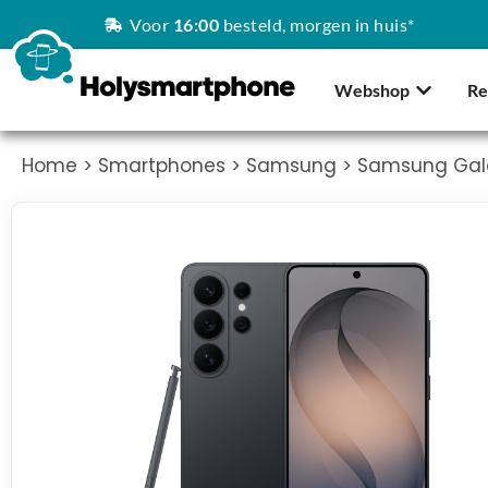
Voor
16:00
besteld, morgen in huis*
Webshop
Re
Home
>
Smartphones
>
Samsung
> Samsung Gala