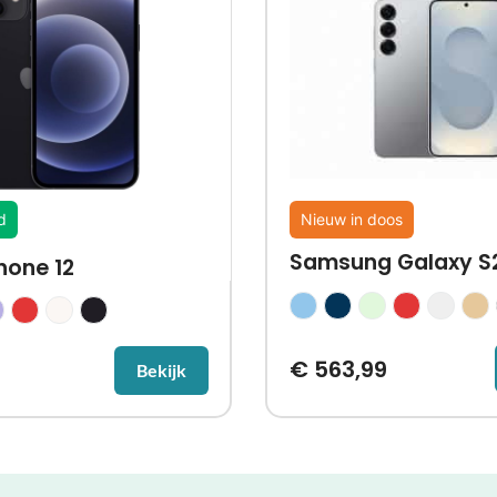
d
Nieuw in doos
Samsung Galaxy S
hone 12
€
563,99
Bekijk