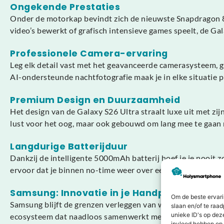
Ongekende Prestaties
Onder de motorkap bevindt zich de nieuwste Snapdragon 8 
video’s bewerkt of grafisch intensieve games speelt, de Ga
Professionele Camera-ervaring
Leg elk detail vast met het geavanceerde camerasysteem, 
AI-ondersteunde nachtfotografie maak je in elke situatie p
Premium Design en Duurzaamheid
Het design van de Galaxy S26 Ultra straalt luxe uit met zi
lust voor het oog, maar ook gebouwd om lang mee te gaan 
Langdurige Batterijduur
Dankzij de intelligente 5000mAh batterij hoef je je nooit
ervoor dat je binnen no-time weer over een volle accu besch
Samsung: Innovatie in je Handpalm
Om de beste ervari
Samsung blijft de grenzen verleggen van wat mogelijk is m
slaan en/of te raa
unieke ID's op dez
ecosysteem dat naadloos samenwerkt met andere Galaxy-appa