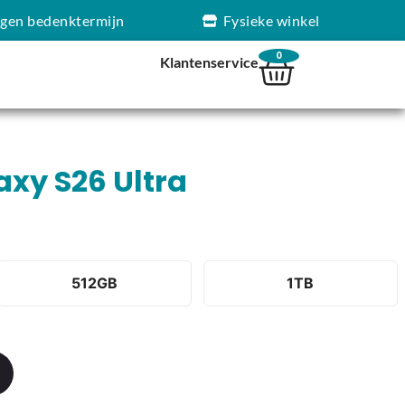
agen bedenktermijn
Fysieke winkel
0
Klantenservice
xy S26 Ultra
512GB
1TB