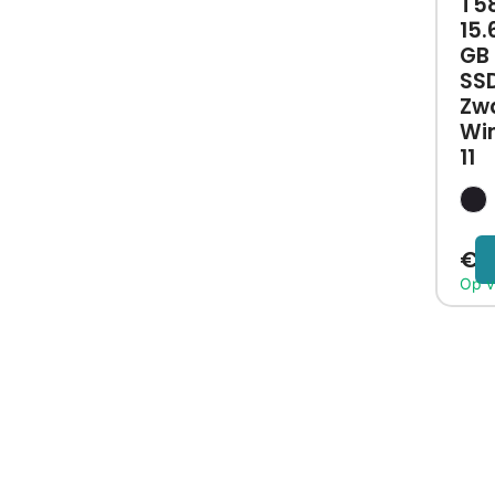
T58
15.6
GB 
SSD
Zw
Wi
11
€
3