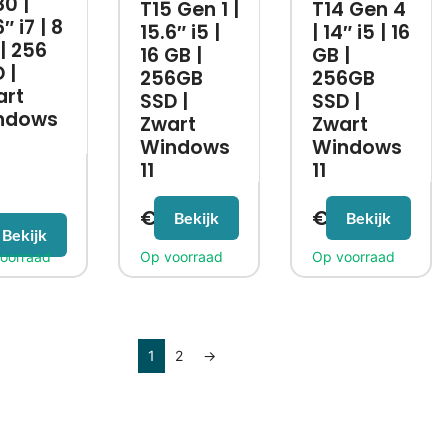
0 |
T15 Gen 1 |
T14 Gen 4
″ i7 | 8
15.6″ i5 |
| 14″ i5 | 16
| 256
16 GB |
GB |
 |
256GB
256GB
art
SSD |
SSD |
ndows
Zwart
Zwart
Windows
Windows
11
11
€
459,99
€
699,99
Bekijk
Bekijk
19,99
Bekijk
1
2
→