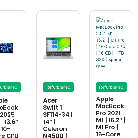
urbished
Refurbished
Refurbished
Apple
ple
Acer
MacBook
cBook
Swift 1
Pro 2021
 2025
SF114-34 |
M1 | 16.2″ |
| 13.6″
14″ |
M1 Pro |
 10-
Celeron
16-Core
re CPU
N4500 |