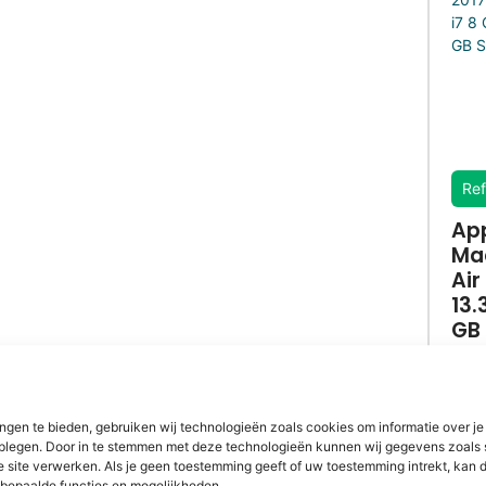
Ref
Ap
Ma
Air
13.3
GB 
GB
€
2
ngen te bieden, gebruiken wij technologieën zoals cookies om informatie over je
dplegen. Door in te stemmen met deze technologieën kunnen wij gegevens zoals 
e site verwerken. Als je geen toestemming geeft of uw toestemming intrekt, kan d