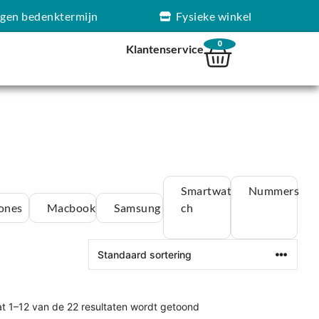
agen bedenktermijn
Fysieke winkel
0
Klantenservice
Smartwat
Nummers
ones
Macbook
Samsung
ch
at 1–12 van de 22 resultaten wordt getoond