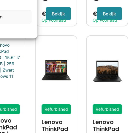
€
249,99
€
269,99
Bekijk
Bekijk
en
urbished
Refurbished
Refurbished
novo
Lenovo
Lenovo
inkPad
ThinkPad
ThinkPad