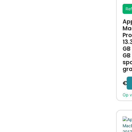
Ref
Ap
Ma
Pro
13.3
GB 
GB 
sp
gr
€
2