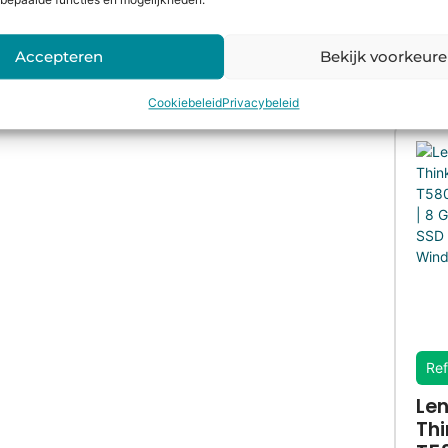
bepaalde functies en mogelijkheden.
Accepteren
Bekijk voorkeur
Cookiebeleid
Privacybeleid
Ref
Le
Th