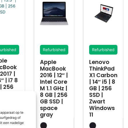
urbished
Refurbished
Refurbished
ple
Apple
Lenovo
cBook
MacBook
ThinkPad
 2017 |
2016 | 12″ |
X1 Carbon
″ | i7 8
Intel Core
| 14″ i5 | 8
| 256
M 1.1 GHz |
GB | 256
 SSD
8 GB | 256
SSD |
GB SSD |
Zwart
39,99
Bekijk
space
Windows
 apparaat op te
gray
11
surfgedrag of
it een nadelige