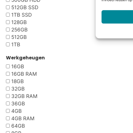
500GB HDD
invloed hebben op 
512GB SSD
1TB SSD
128GB
256GB
512GB
1TB
Werkgeheugen
16GB
16GB RAM
18GB
32GB
32GB RAM
36GB
4GB
4GB RAM
64GB