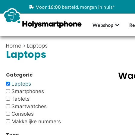
Voor
16:00
besteld, morgen in huis*
Webshop
Re
Home
> Laptops
Laptops
Waa
Categorie
Laptops
Smartphones
Tablets
Smartwatches
Consoles
Makkelijke nummers
Type