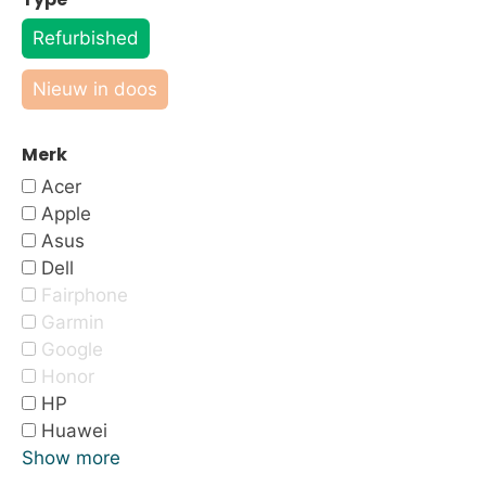
Refurbished
Nieuw in doos
Merk
Acer
Apple
Asus
Dell
Fairphone
Garmin
Google
Honor
HP
Huawei
Show more