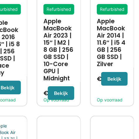
urbished
Refurbished
Refurbished
Apple
Apple
ple
MacBook
MacBook
cBook
Air 2023 |
Air 2014 |
 2016
15″ | M2 |
11.6″ | i5 4
″ | i5 8
8 GB | 256
GB | 256
| 256
GB SSD |
GB SSD |
SSD |
10-Core
Zilver
ace
GPU |
ay
Midnight
€
139,99
Bekijk
39,99
Bekijk
€
949,99
Bekijk