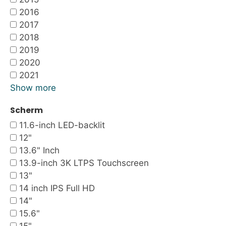
2016
2017
2018
2019
2020
2021
Show more
Scherm
11.6-inch LED-backlit
12"
13.6" Inch
13.9-inch 3K LTPS Touchscreen
13"
14 inch IPS Full HD
14"
15.6"