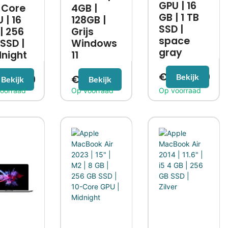
GPU | 16
-Core
4GB |
GB | 1 TB
 | 16
128GB |
SSD |
| 256
Grijs
space
SSD |
Windows
gray
night
11
€
1.099,99
Bekijk
.089,99
€
229,99
Bekijk
Bekijk