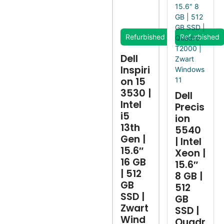
Refurbished
Refurbished
Dell
Inspiri
on 15
3530 |
Dell
Intel
Precis
i5
ion
13th
5540
Gen |
| Intel
15.6″
Xeon |
16 GB
15.6″
| 512
8 GB |
GB
512
SSD |
GB
Zwart
SSD |
Wind
Quadr