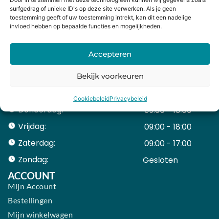
Heiligeweg 43A
surfgedrag of unieke ID's op deze site verwerken. Als je geen
toestemming geeft of uw toestemming intrekt, kan dit een nadelige
1561 DE, Krommenie
invloed hebben op bepaalde functies en mogelijkheden.
075 641 5169
info@holysmartphone.nl
Accepteren
Maandag:
11:00 - 18:00
Dinsdag:
09:00 - 18:00
Bekijk voorkeuren
Woensdag:
09:00 - 18:00
Cookiebeleid
Privacybeleid
Donderdag:
09:00 - 18:00
Vrijdag:
09:00 - 18:00
Zaterdag:
09:00 - 17:00
Zondag:
Gesloten ​ ​ ​ ​ ​ ​ ​
ACCOUNT
Mijn Account
Bestellingen
Mijn winkelwagen