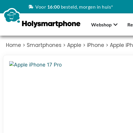
Voor
16:00
besteld, morgen in huis*
Webshop
Re
Home
>
Smartphones
>
Apple
>
iPhone
> Apple iPh