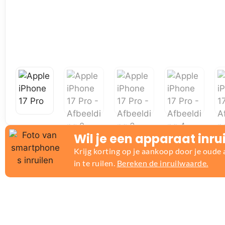
Wil je een apparaat inru
Krijg korting op je aankoop door je oude
in te ruilen.
Bereken de inruilwaarde.