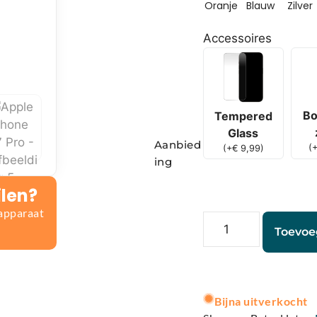
Oranje
Blauw
Zilver
Accessoires
Bo
Tempered
Glass
Aanbied
(
(
+
€
9,99
)
ing
ilen?
 apparaat
Toevoe
A
l
Bijna uitverkocht
t