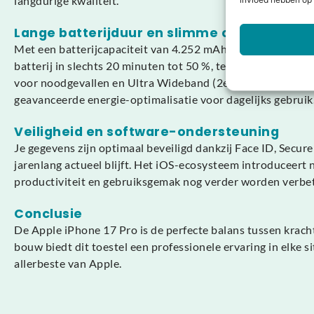
langdurige kwaliteit.
invloed hebben op 
Lange batterijduur en slimme connectivitei
Met een batterijcapaciteit van 4.252 mAh biedt de iPhon
batterij in slechts 20 minuten tot 50 %, terwijl draadloos
voor noodgevallen en Ultra Wideband (2e generatie). Het 
geavanceerde energie-optimalisatie voor dagelijks gebruik
Veiligheid en software-ondersteuning
Je gegevens zijn optimaal beveiligd dankzij Face ID, Secur
jarenlang actueel blijft. Het iOS-ecosysteem introduceert 
productiviteit en gebruiksgemak nog verder worden verbeter
Conclusie
De Apple iPhone 17 Pro is de perfecte balans tussen krach
bouw biedt dit toestel een professionele ervaring in elke 
allerbeste van Apple.