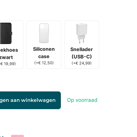
Siliconen
Snellader
ekhoes
case
(USB-C)
zwart
(
+
€
12,50
)
(
+
€
24,99
)
+
€
19,99
)
Op voorraad
gen aan winkelwagen