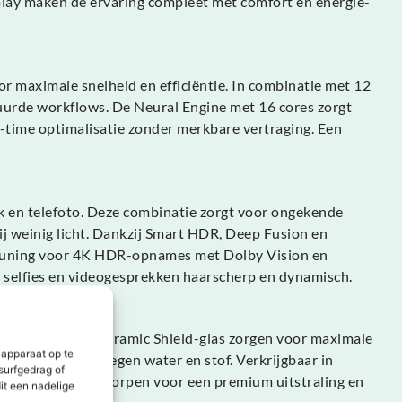
play maken de ervaring compleet met comfort en energie-
maximale snelheid en efficiëntie. In combinatie met 12
tuurde workflows. De Neural Engine met 16 cores zorgt
-time optimalisatie zonder merkbare vertraging. Een
k en telefoto. Deze combinatie zorgt voor ongekende
ij weinig licht. Dankzij Smart HDR, Deep Fusion en
steuning voor 4K HDR-opnames met Dolby Vision en
 selfies en videogesprekken haarscherp en dynamisch.
m frame en het Ceramic Shield-glas zorgen voor maximale
 apparaat op te
escherming biedt tegen water en stof. Verkrijgbaar in
surfgedrag of
 Elk detail is ontworpen voor een premium uitstraling en
it een nadelige