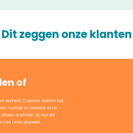
Dit zeggen onze klanten
len of
re wereld. Daarom bieden wij
t, laptop of console in te
alleen profiteer jij van de
d van onze planeet.