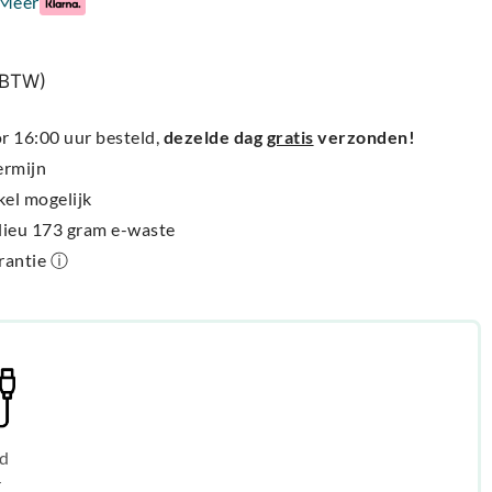
Meer
% BTW)
 16:00 uur besteld,
dezelde dag
gratis
verzonden!
ermijn
kel mogelijk
ilieu 173 gram e-waste
arantie ⓘ
d
r