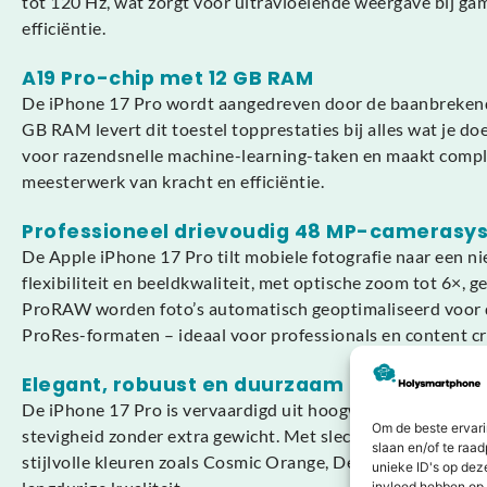
tot 120 Hz, wat zorgt voor ultravloeiende weergave bij g
efficiëntie.
A19 Pro-chip met 12 GB RAM
De iPhone 17 Pro wordt aangedreven door de baanbrekende
GB RAM levert dit toestel topprestaties bij alles wat je 
voor razendsnelle machine-learning-taken en maakt complex
meesterwerk van kracht en efficiëntie.
Professioneel drievoudig 48 MP-camerasy
De Apple iPhone 17 Pro tilt mobiele fotografie naar een 
flexibiliteit en beeldkwaliteit, met optische zoom tot 6×,
ProRAW worden foto’s automatisch geoptimaliseerd voor d
ProRes-formaten – ideaal voor professionals en content 
Elegant, robuust en duurzaam design
De iPhone 17 Pro is vervaardigd uit hoogwaardige materia
Om de beste ervari
stevigheid zonder extra gewicht. Met slechts 206 gram ligt h
slaan en/of te raa
stijlvolle kleuren zoals Cosmic Orange, Deep Blue en Zilve
unieke ID's op dez