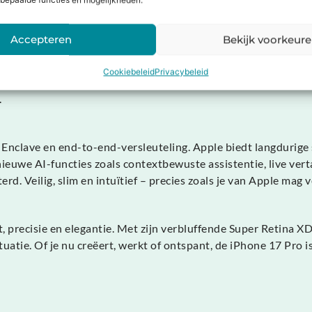
bepaalde functies en mogelijkheden.
t
Accepteren
Bekijk voorkeur
e 17 Pro indrukwekkende uithoudingsvermogen – tot 31 uur vi
 opladen via MagSafe en Qi2 extra gemak biedt. Uiteraard onde
Cookiebeleid
Privacybeleid
iOS-besturingssysteem van Apple maakt de ervaring nog slimm
.
e Enclave en end-to-end-versleuteling. Apple biedt langdurige
nieuwe AI-functies zoals contextbewuste assistentie, live ve
d. Veilig, slim en intuïtief – precies zoals je van Apple mag 
t, precisie en elegantie. Met zijn verbluffende Super Retina
situatie. Of je nu creëert, werkt of ontspant, de iPhone 17 P