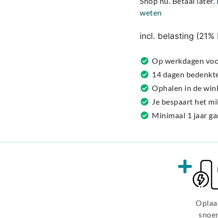
Shop nu. Betaal later.
e
weten
r
n
incl. belasting (21
a
t
Op werkdagen voor
i
14 dagen bedenkt
v
Ophalen in de win
e
Je bespaart het m
:
Minimaal 1 jaar g
Oplaa
snoe