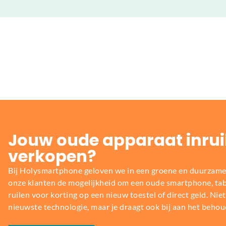
Jouw oude apparaat inrui
verkopen?
Bij Holysmartphone geloven we in een groene en duurzame
onze klanten de mogelijkheid om een oude smartphone, table
ruilen voor korting op een nieuw toestel of direct geld. Niet 
nieuwste technologie, maar je draagt ook bij aan het behou