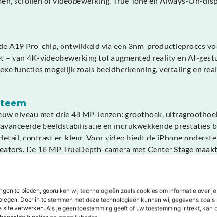
amen, scrollen of videobewerking. True Tone en Always-On-dis
 A19 Pro-chip, ontwikkeld via een 3nm-productieproces voor 
doet – van 4K-videobewerking tot augmented reality en AI-ges
e functies mogelijk zoals beeldherkenning, vertaling en real
steem
nieuw niveau met drie 48 MP-lenzen: groothoek, ultragroothoe
 geavanceerde beeldstabilisatie en indrukwekkende prestaties b
etail, contrast en kleur. Voor video biedt de iPhone onder
creators. De 18 MP TrueDepth-camera met Center Stage maakt
len die esthetiek en duurzaamheid combineren. Het aluminiu
ngen te bieden, gebruiken wij technologieën zoals cookies om informatie over je
et toestel prettig in de hand, terwijl de IP68-classificatie b
dplegen. Door in te stemmen met deze technologieën kunnen wij gegevens zoals 
r straalt de iPhone 17 Pro pure elegantie en vakmanschap uit.
e site verwerken. Als je geen toestemming geeft of uw toestemming intrekt, kan d