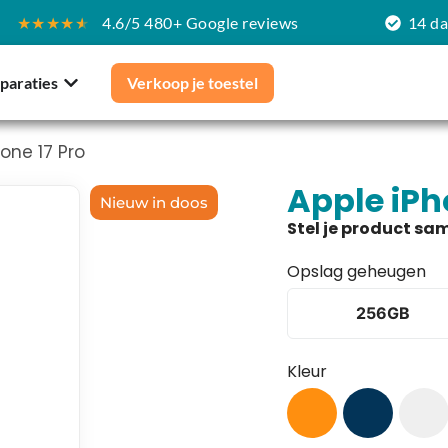
★★★★
★
4.6/5 480+ Google reviews
14 d
paraties
Verkoop je toestel
one 17 Pro
Apple iPh
Nieuw in doos
Opslag geheugen
256GB
Kleur