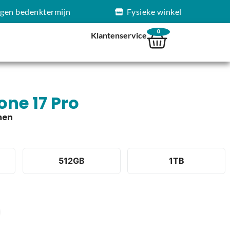
agen bedenktermijn
Fysieke winkel
0
Klantenservice
one 17 Pro
512GB
1TB