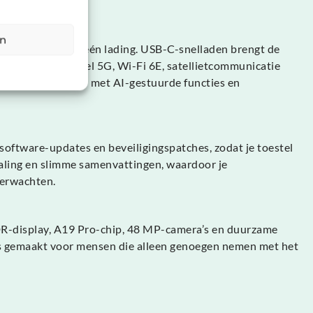
en
deo-afspelen op één lading. USB-C-snelladen brengt de
rsteunt het toestel 5G, Wi-Fi 6E, satellietcommunicatie
er en intuïtiever met AI-gestuurde functies en
 software-updates en beveiligingspatches, zodat je toestel
rtaling en slimme samenvattingen, waardoor je
verwachten.
 XDR-display, A19 Pro-chip, 48 MP-camera’s en duurzame
ro is gemaakt voor mensen die alleen genoegen nemen met het