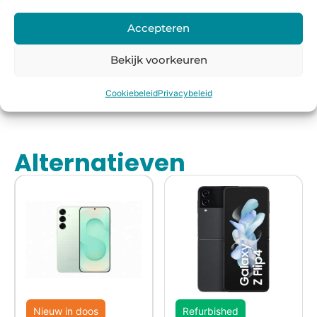
Accepteren
Voor
14 dagen
Fysieke
Webwink
16:00
bedenkte
winkel
el
Bekijk voorkeuren
besteld,
rmijn
keurmerk
morgen
Cookiebeleid
Privacybeleid
in huis*
Alternatieven
Nieuw in doos
Refurbished