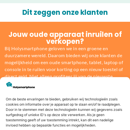
Dit zeggen onze klanten
Jouw oude apparaat inruilen of
verkopen?
Bij Holysmartphone geloven we in een groene en
duurzamere wereld. Daarom bieden wij onze klanten de
mogelijkheid om een oude smartphone, tablet, laptop of
console in te ruilen voor korting op een nieuw toestel of
direct geld. Niet alleen profiteer jij van de nieuwste
technologie, maar je draagt ook bij aan het behoud van
onze planeet.
Om de beste ervaringen te bieden, gebruiken wij technologieën zoals
cookies om informatie over je apparaat op te slaan en/of te raadplegen.
Bereken de waarde
Door in te stemmen met deze technologieën kunnen wij gegevens zoals
surfgedrag of unieke ID's op deze site verwerken. Als je geen
toestemming geeft of uw toestemming intrekt, kan dit een nadelige
invloed hebben op bepaalde functies en mogelijkheden.