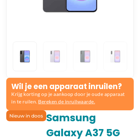
Wil je een apparaat inruilen?
Krijg korting op je aankoop door je oude apparaat
in te ruilen.
Bereken de inruilwaarde.
Samsung
Nieuw in doos
Galaxy A37 5G