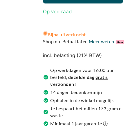
Op voorraad
A
Bijna uitverkocht
l
Shop nu. Betaal later.
Meer weten
t
e
incl. belasting (21% BTW)
r
n
Op werkdagen voor 16:00 uur
a
besteld,
dezelde dag
gratis
t
verzonden!
i
14 dagen bedenktermijn
v
Ophalen in de winkel mogelijk
e
Je bespaart het milieu 173 gram e-
:
waste
Minimaal 1 jaar garantie ⓘ