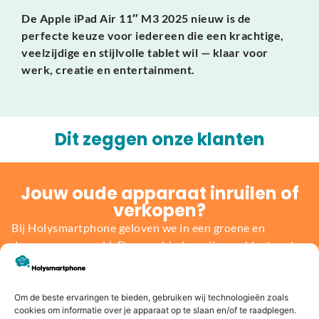
De Apple iPad Air 11″ M3 2025 nieuw is de
perfecte keuze voor iedereen die een krachtige,
veelzijdige en stijlvolle tablet wil — klaar voor
werk, creatie en entertainment.
Dit zeggen onze klanten
Jouw oude apparaat inruilen of
verkopen?
Bij Holysmartphone geloven we in een groene en
duurzamere wereld. Daarom bieden wij onze klanten de
mogelijkheid om een oude smartphone, tablet, laptop of
console in te ruilen voor korting op een nieuw toestel of
direct geld. Niet alleen profiteer jij van de nieuwste
Om de beste ervaringen te bieden, gebruiken wij technologieën zoals
cookies om informatie over je apparaat op te slaan en/of te raadplegen.
technologie, maar je draagt ook bij aan het behoud van