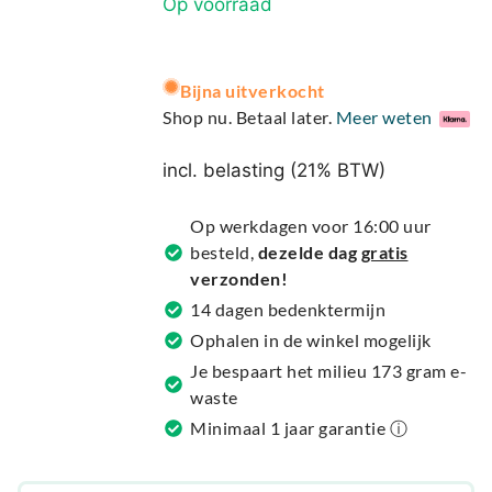
Op voorraad
A
Bijna uitverkocht
l
Shop nu. Betaal later.
Meer weten
t
e
incl. belasting (21% BTW)
r
n
Op werkdagen voor 16:00 uur
a
besteld,
dezelde dag
gratis
t
verzonden!
i
14 dagen bedenktermijn
v
Ophalen in de winkel mogelijk
e
Je bespaart het milieu 173 gram e-
:
waste
Minimaal 1 jaar garantie ⓘ