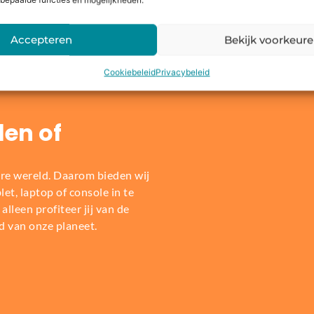
bepaalde functies en mogelijkheden.
Dit zeggen onze klanten
Accepteren
Bekijk voorkeur
Cookiebeleid
Privacybeleid
len of
re wereld. Daarom bieden wij
t, laptop of console in te
alleen profiteer jij van de
d van onze planeet.