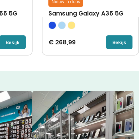
Nieuw in doos
55 5G
Samsung Galaxy A35 5G
€
268,99
Bekijk
Bekijk