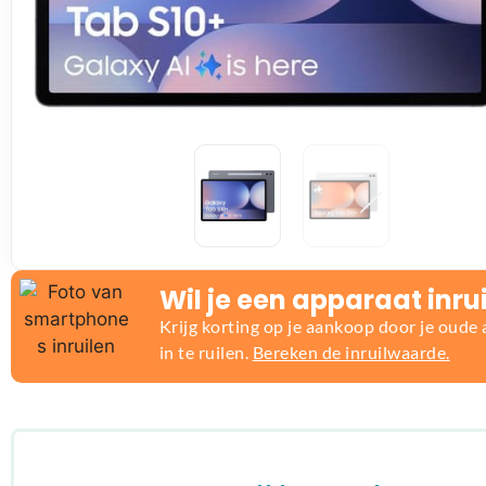
Wil je een apparaat inru
Krijg korting op je aankoop door je oude
in te ruilen.
Bereken de inruilwaarde.