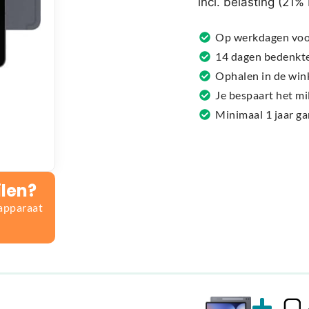
incl. belasting (21
a
t
Op werkdagen voor
i
14 dagen bedenkt
v
Ophalen in de win
e
Je bespaart het m
:
Minimaal 1 jaar g
ilen?
 apparaat