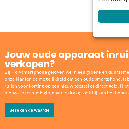
invloed hebben op 
Jouw oude apparaat inrui
verkopen?
Bij Holysmartphone geloven we in een groene en duurzame
onze klanten de mogelijkheid om een oude smartphone, table
ruilen voor korting op een nieuw toestel of direct geld. Niet 
nieuwste technologie, maar je draagt ook bij aan het behou
Bereken de waarde