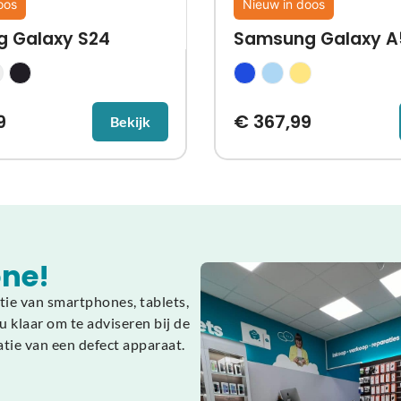
oos
Nieuw in doos
 Galaxy S24
Samsung Galaxy A
9
€
367,99
Bekijk
ne!
tie van smartphones, tablets,
 klaar om te adviseren bij de
atie van een defect apparaat.