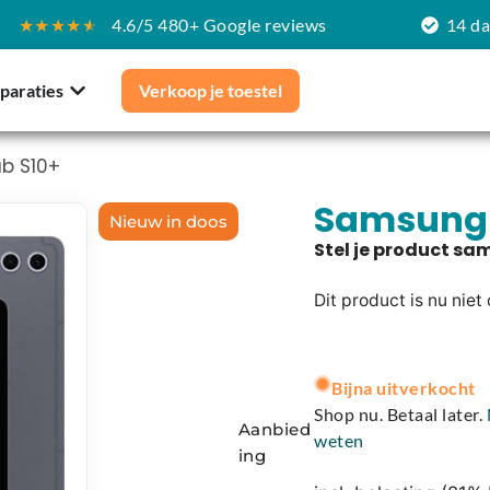
★★★★
★
4.6/5 480+ Google reviews
14 d
paraties
Verkoop je toestel
b S10+
Samsung 
Nieuw in doos
Dit product is nu niet
A
l
Bijna uitverkocht
t
Shop nu. Betaal later.
Aanbied
e
weten
ing
r
n