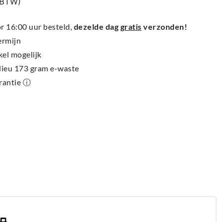
% BTW)
 16:00 uur besteld,
dezelde dag
gratis
verzonden!
ermijn
kel mogelijk
ilieu 173 gram e-waste
arantie ⓘ