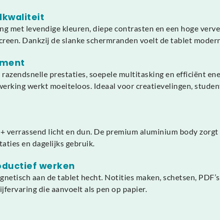
dkwaliteit
g met levendige kleuren, diepe contrasten en een hoge ververs
screen. Dankzij de slanke schermranden voelt de tablet modern
nment
razendsnelle prestaties, soepele multitasking en efficiënt e
werking werkt moeiteloos. Ideaal voor creatievelingen, studen
+ verrassend licht en dun. De premium aluminium body zorgt vo
aties en dagelijks gebruik.
oductief werken
gnetisch aan de tablet hecht. Notities maken, schetsen, PDF
jfervaring die aanvoelt als pen op papier.