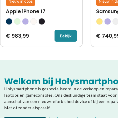
Nieuw in doos
Nieuw in d
Apple iPhone 17
Samsung
€
983,99
€
740,9
Bekijk
Welkom bij Holysmartpho
Holysmartphone is gespecialiseerd in de verkoop en repara
laptops en gameconsoles. Ons deskundige team staat voor u
aanschaf van een nieuw/refurbished device of bij een repar
Met of zonder afspraak!