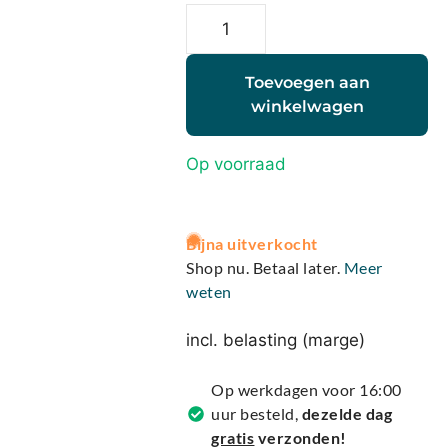
Toevoegen aan
winkelwagen
Op voorraad
A
Bijna uitverkocht
l
Shop nu. Betaal later.
Meer
t
weten
e
r
incl. belasting (marge)
n
a
Op werkdagen voor 16:00
t
uur besteld,
dezelde dag
i
gratis
verzonden!