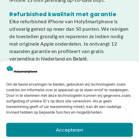
Refurbished kwaliteit met garantie
Elke refurbished iPhone van HolySmartphone is
uitvoerig getest op meer dan 50 punten. We reinigen
de toestellen grondig en repareren ze indien nodig
met originele Apple onderdelen. Je ontvangt 12
maanden garantie en profiteert van gratis
verzending in Nederland en België.
Bestel vandaag nog je refurbished Apple iPhone 13
mini bij HolySmartphone en ervaar de perfecte
Om de beste ervaringen te bieden, gebruiken wij technologieën zoals
combinatie van prestaties, design en waarde!
cookies om informatie over je apparaat op te slaan en/of te raadplegen.
Door in te stemmen met deze technologieën kunnen wij gegevens zoals
surfgedrag of unieke ID's op deze site verwerken. Als je geen
toestemming geeft of uw toestemming intrekt, kan dit een nadelige
invloed hebben op bepaalde functies en mogelijkheden.
Dit zeggen onze klanten
Accepteren