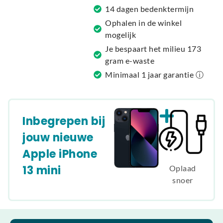
v
14 dagen bedenktermijn
e
Ophalen in de winkel
:
mogelijk
Je bespaart het milieu 173
gram e-waste
Minimaal 1 jaar garantie ⓘ
Inbegrepen bij
jouw nieuwe
Apple iPhone
13 mini
Oplaad
snoer