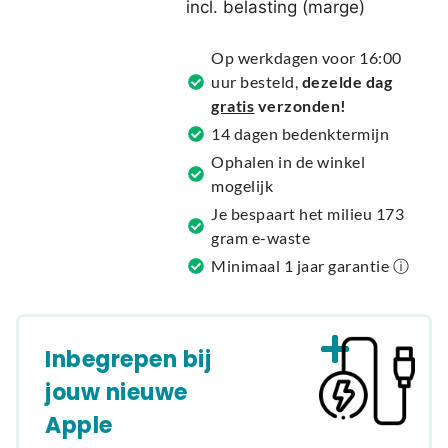
incl. belasting (marge)
n
a
Op werkdagen voor 16:00
t
uur besteld,
dezelde dag
i
gratis
verzonden!
v
14 dagen bedenktermijn
e
Ophalen in de winkel
:
mogelijk
Je bespaart het milieu 173
gram e-waste
Minimaal 1 jaar garantie ⓘ
Inbegrepen bij
jouw nieuwe
Apple