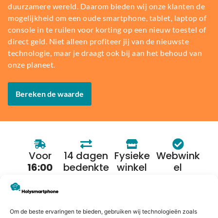
duurzamere wereld. Daarom bieden wij onze klanten de
mogelijkheid om een oude smartphone, tablet, laptop of
console in te ruilen voor korting op een nieuw toestel of
direct geld. Niet alleen profiteer jij van de nieuwste
technologie, maar je draagt ook bij aan het behoud van
onze planeet.
Bereken de waarde
Voor
14 dagen
Fysieke
Webwink
16:00
bedenkte
winkel
el
besteld,
rmijn
keurmerk
morgen
in huis*
Om de beste ervaringen te bieden, gebruiken wij technologieën zoals