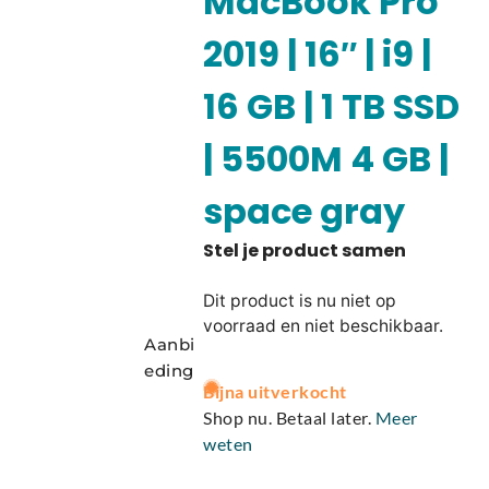
MacBook Pro
2019 | 16″ | i9 |
16 GB | 1 TB SSD
| 5500M 4 GB |
space gray
Dit product is nu niet op
voorraad en niet beschikbaar.
Aanbi
eding
A
Bijna uitverkocht
l
Shop nu. Betaal later.
Meer
t
weten
e
r