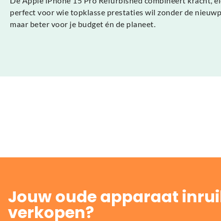
De Apple iPhone 15 Pro Refurbished combineert kracht, eleg
perfect voor wie topklasse prestaties wil zonder de nieuwp
maar beter voor je budget én de planeet.
Jouw oude apparaat inrui
verkopen?