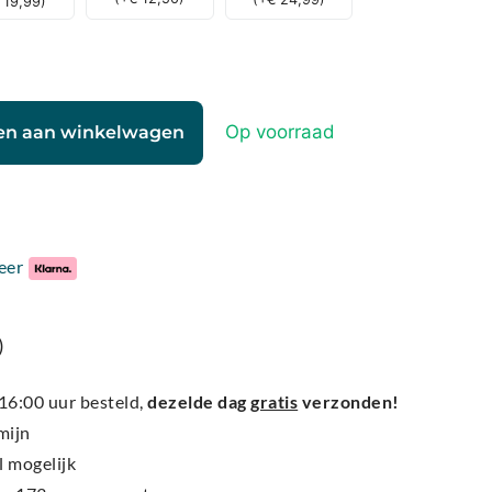
19,99
)
Op voorraad
en aan winkelwagen
eer
)
6:00 uur besteld,
dezelde dag
gratis
verzonden!
mijn
l mogelijk