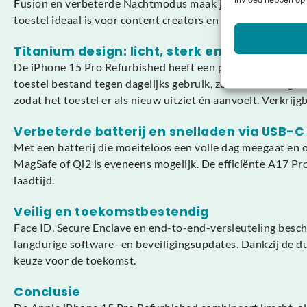
invloed hebben op 
Fusion en verbeterde Nachtmodus maak je foto’s vol detai
toestel ideaal is voor content creators en professionals.
Titanium design: licht, sterk en elegant
De iPhone 15 Pro Refurbished heeft een premium uitstraling 
toestel bestand tegen dagelijks gebruik, zonder aan elegant
zodat het toestel er als nieuw uitziet én aanvoelt. Verkrij
Verbeterde batterij en snelladen via USB-C
Met een batterij die moeiteloos een volle dag meegaat en 
MagSafe of Qi2 is eveneens mogelijk. De efficiënte A17 Pr
laadtijd.
Veilig en toekomstbestendig
Face ID, Secure Enclave en end-to-end-versleuteling besch
langdurige software- en beveiligingsupdates. Dankzij de 
keuze voor de toekomst.
Conclusie