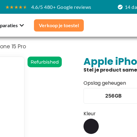
★★★★
★
4.6/5 480+ Google reviews
14 d
paraties
Verkoop je toestel
one 15 Pro
Apple iPho
Refurbished
Opslag geheugen
256GB
Kleur