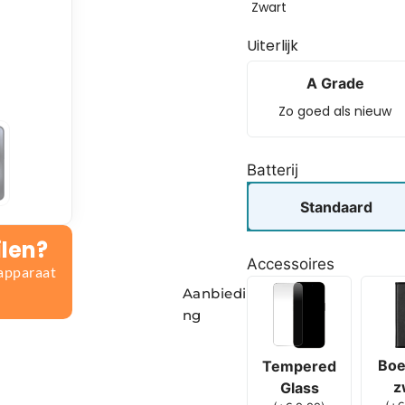
Zwart
Uiterlijk
A Grade
Zo goed als nieuw
Batterij
Standaard
ilen?
Accessoires
 apparaat
Aanbiedi
ng
Boe
Tempered
z
Glass