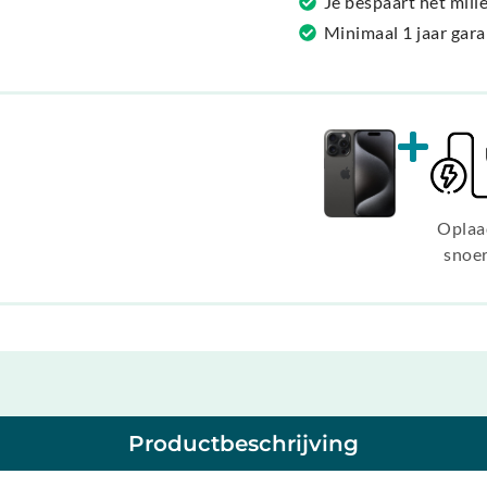
Je bespaart het mil
:
Minimaal 1 jaar gar
Oplaa
snoe
Productbeschrijving