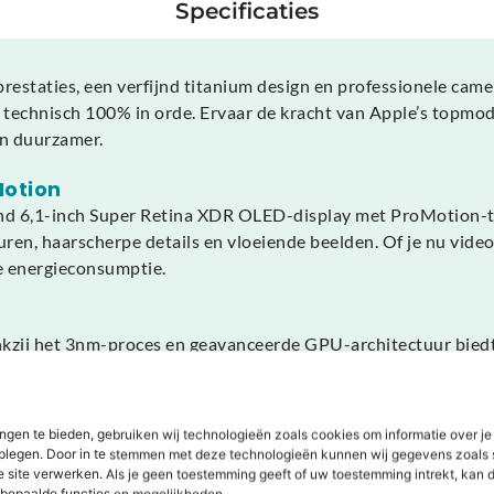
Specificaties
staties, een verfijnd titanium design en professionele camera
n technisch 100% in orde. Ervaar de kracht van Apple’s topmode
en duurzamer.
Motion
end 6,1-inch Super Retina XDR OLED-display met ProMotion-t
uren, haarscherpe details en vloeiende beelden. Of je nu video’
e energieconsumptie.
nkzij het 3nm-proces en geavanceerde GPU-architectuur biedt 
videobewerking verlopen vloeiend. De Neural Engine zorgt daa
rbished moeiteloze kracht, elke dag opnieuw.
ngen te bieden, gebruiken wij technologieën zoals cookies om informatie over je
steem
dplegen. Door in te stemmen met deze technologieën kunnen wij gegevens zoals 
ssioneel drievoudig 48 MP-camerasysteem met groothoek-, ult
e site verwerken. Als je geen toestemming geeft of uw toestemming intrekt, kan d