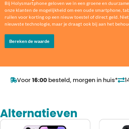
Bij Holysmartphone geloven we in een groene en duurzame
onze klanten de mogelijkheid om een oude smartphone, table
ruilen voor korting op een nieuw toestel of direct geld. Niet 
nieuwste technologie, maar je draagt ook bij aan het behou
Bereken de waarde
Voor
16:00
besteld, morgen in huis*
1
Alternatieven