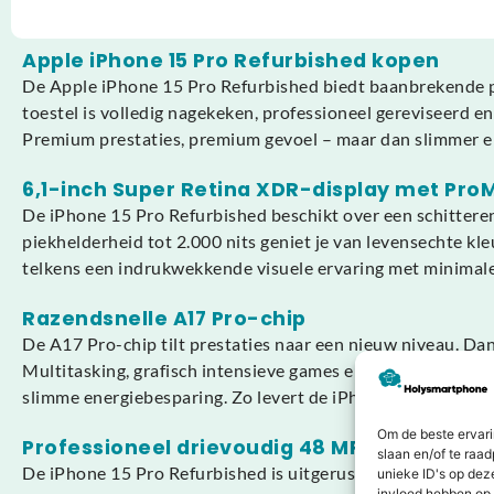
Apple iPhone 15 Pro Refurbished kopen
De Apple iPhone 15 Pro Refurbished biedt baanbrekende pre
toestel is volledig nagekeken, professioneel gereviseerd e
Premium prestaties, premium gevoel – maar dan slimmer 
6,1-inch Super Retina XDR-display met Pro
De iPhone 15 Pro Refurbished beschikt over een schitter
piekhelderheid tot 2.000 nits geniet je van levensechte kle
telkens een indrukwekkende visuele ervaring met minimal
Razendsnelle A17 Pro-chip
De A17 Pro-chip tilt prestaties naar een nieuw niveau. Da
Multitasking, grafisch intensieve games en professionele 
slimme energiebesparing. Zo levert de iPhone 15 Pro Refu
Om de beste ervari
Professioneel drievoudig 48 MP-camerasy
slaan en/of te raa
De iPhone 15 Pro Refurbished is uitgerust met een profe
unieke ID's op dez