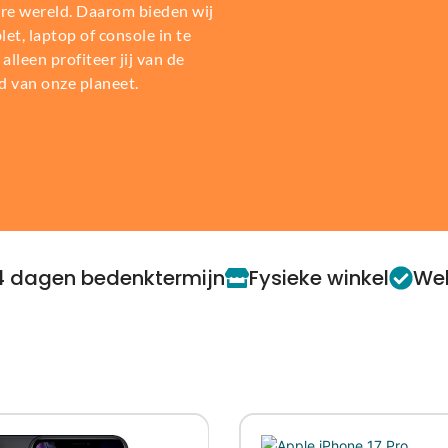
re wereld. Daarom bieden wij
t, laptop of console in te
alleen profiteer jij van de
d van onze planeet.
4 dagen bedenktermijn
Fysieke winkel
Web