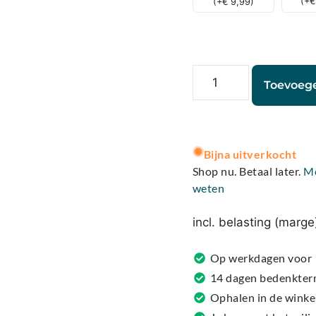
(
+
€
(
+
€
9,99
)
Toevoeg
A
l
Bijna uitverkocht
t
Shop nu. Betaal later.
M
e
weten
r
n
incl. belasting (marge
a
t
Op werkdagen voor 1
i
14 dagen bedenkter
v
Ophalen in de winke
e