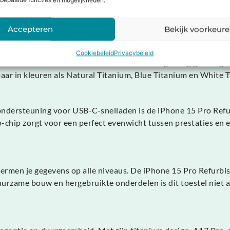
bepaalde functies en mogelijkheden.
l en dynamiek, ongeacht de lichtomstandigheden. Ook video’s 
 De 12 MP TrueDepth-camera aan de voorkant levert perfecte s
Accepteren
Bekijk voorkeur
dankzij zijn titanium frame, dat lichter en sterker is dan roes
Cookiebeleid
Privacybeleid
ie in te boeten. Elk refurbished model is zorgvuldig gereinig
gbaar in kleuren als Natural Titanium, Blue Titanium en White 
ondersteuning voor USB-C-snelladen is de iPhone 15 Pro Refur
o-chip zorgt voor een perfect evenwicht tussen prestaties en
ermen je gegevens op alle niveaus. De iPhone 15 Pro Refurbis
duurzame bouw en hergebruikte onderdelen is dit toestel niet