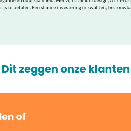
antie en duurzaamheid. Met zijn titanium design, A17 Pro-chi
rijs te betalen. Een slimme investering in kwaliteit, betrouw
Dit zeggen onze klanten
len of