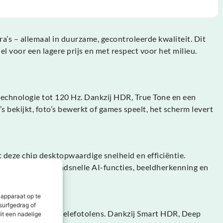
’s – allemaal in duurzame, gecontroleerde kwaliteit. Dit
l voor een lagere prijs en met respect voor het milieu.
echnologie tot 120 Hz. Dankzij HDR, True Tone en een
s bekijkt, foto’s bewerkt of games speelt, het scherm levert
deze chip desktopwaardige snelheid en efficiëntie.
rnaast voor razendsnelle AI-functies, beeldherkenning en
 apparaat op te
surfgedrag of
ragroothoek- en telefotolens. Dankzij Smart HDR, Deep
it een nadelige