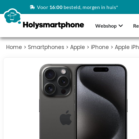
Voor
16:00
besteld, morgen in huis*
Webshop
Re
Home
>
Smartphones
>
Apple
>
iPhone
> Apple iPh