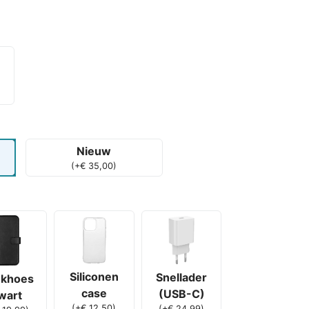
Nieuw
(
+
€
35,00
)
Siliconen
Snellader
khoes
case
(USB-C)
wart
(
+
€
12,50
)
(
+
€
24,99
)