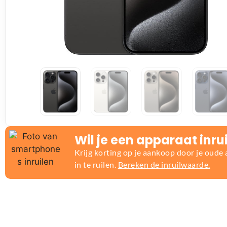
Wil je een apparaat inru
Krijg korting op je aankoop door je oude
in te ruilen.
Bereken de inruilwaarde.