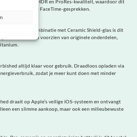
schitteren in 4K HDR en ProRes-kwaliteit, waardoor dit
elfies en vloeiende FaceTime-gesprekken.
en
tvrij staal. In combinatie met Ceramic Shield-glas is dit
d, gecontroleerd en voorzien van originele onderdelen,
Titanium.
bished altijd klaar voor gebruik. Draadloos opladen via
 energieverbruik, zodat je meer kunt doen met minder
hed draait op Apple’s veilige iOS-systeem en ontvangt
 alleen een slimme aankoop, maar ook een milieubewuste