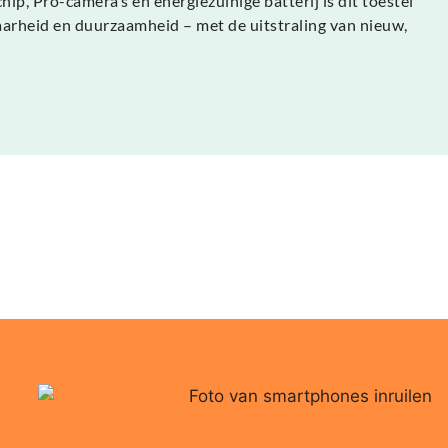
p, Pro-camera’s en energiezuinige batterij is dit toestel
baarheid en duurzaamheid – met de uitstraling van nieuw,