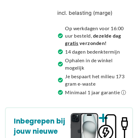
e
r
incl. belasting (marge)
n
a
Op werkdagen voor 16:00
t
uur besteld,
dezelde dag
i
gratis
verzonden!
v
14 dagen bedenktermijn
e
Ophalen in de winkel
:
mogelijk
Je bespaart het milieu 173
gram e-waste
Minimaal 1 jaar garantie ⓘ
Inbegrepen bij
jouw nieuwe