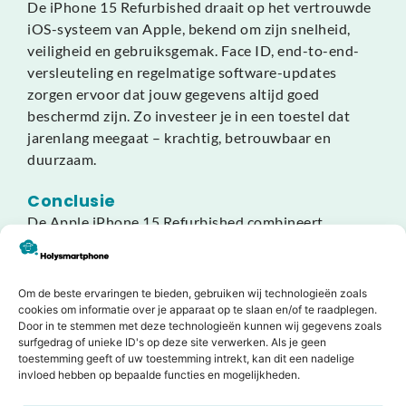
De iPhone 15 Refurbished draait op het vertrouwde
iOS-systeem van Apple, bekend om zijn snelheid,
veiligheid en gebruiksgemak. Face ID, end-to-end-
versleuteling en regelmatige software-updates
zorgen ervoor dat jouw gegevens altijd goed
beschermd zijn. Zo investeer je in een toestel dat
jarenlang meegaat – krachtig, betrouwbaar en
duurzaam.
Conclusie
De Apple iPhone 15 Refurbished combineert
topprestaties, een briljant scherm en een moderne
uitstraling in één duurzame smartphone. Dankzij de
A16-chip, hoogwaardige camera’s en het iconische
Om de beste ervaringen te bieden, gebruiken wij technologieën zoals
design is dit toestel een uitstekende keuze voor wie
cookies om informatie over je apparaat op te slaan en/of te raadplegen.
Door in te stemmen met deze technologieën kunnen wij gegevens zoals
kwaliteit en betrouwbaarheid zoekt tegen een
surfgedrag of unieke ID's op deze site verwerken. Als je geen
aantrekkelijke prijs.
toestemming geeft of uw toestemming intrekt, kan dit een nadelige
invloed hebben op bepaalde functies en mogelijkheden.