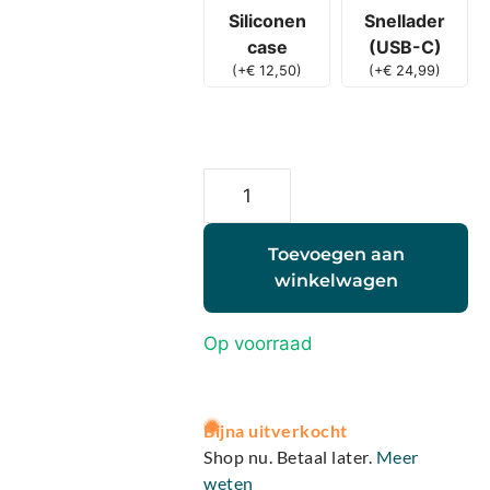
Siliconen
Snellader
case
(USB-C)
(
+
€
12,50
)
(
+
€
24,99
)
Toevoegen aan
winkelwagen
Op voorraad
A
Bijna uitverkocht
l
Shop nu. Betaal later.
Meer
t
weten