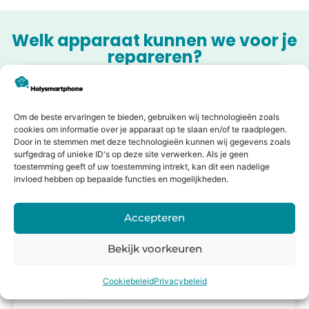
Welk apparaat kunnen we voor je
repareren?
Laden van modellen..
Om de beste ervaringen te bieden, gebruiken wij technologieën zoals
cookies om informatie over je apparaat op te slaan en/of te raadplegen.
Door in te stemmen met deze technologieën kunnen wij gegevens zoals
surfgedrag of unieke ID's op deze site verwerken. Als je geen
Relevante artikelen
toestemming geeft of uw toestemming intrekt, kan dit een nadelige
invloed hebben op bepaalde functies en mogelijkheden.
Oplaadpoort van je telefoon
Accepteren
schoonmaken: zo doe je het veilig
Bekijk voorkeuren
Als je tegenwoordig een smartphone hebt, is de
kans groot dat je deze dagelijks gebruikt en dus
Cookiebeleid
Privacybeleid
ook dagelijks moet