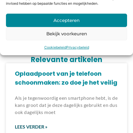
Welk apparaat kunnen we voor je
invloed hebben op bepaalde functies en mogelijkheden.
repareren?
Accepteren
Bekijk voorkeuren
Laden van modellen..
Cookiebeleid
Privacybeleid
Relevante artikelen
Oplaadpoort van je telefoon
schoonmaken: zo doe je het veilig
Als je tegenwoordig een smartphone hebt, is de
kans groot dat je deze dagelijks gebruikt en dus
ook dagelijks moet
LEES VERDER »